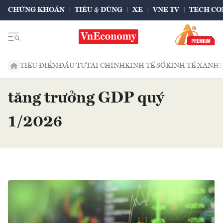
CHỨNG KHOÁN
TIÊU & DÙNG
XE
VNE TV
TECH CO
TIÊU ĐIỂM
ĐẦU TƯ
TÀI CHÍNH
KINH TẾ SỐ
KINH TẾ XANH
tăng trưởng GDP quý
1/2026