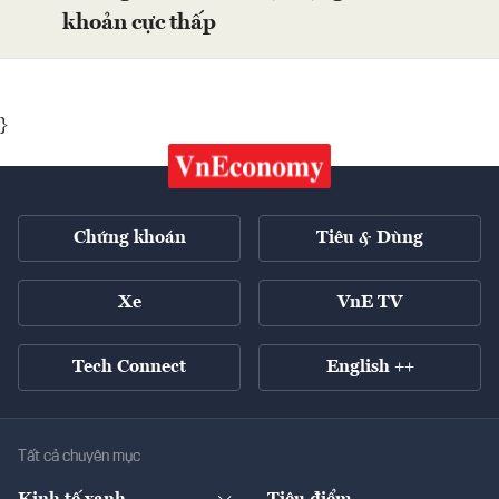
khoản cực thấp
}
Chứng khoán
Tiêu & Dùng
Xe
VnE TV
Tech Connect
English ++
Tất cả chuyên mục