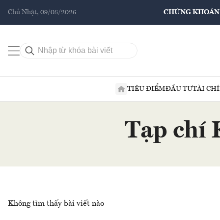
Chủ Nhật, 09/08/2026
CHỨNG KHOÁN
TIÊU ĐIỂM
ĐẦU TƯ
TÀI CH
Tạp chí 
Không tìm thấy bài viết nào