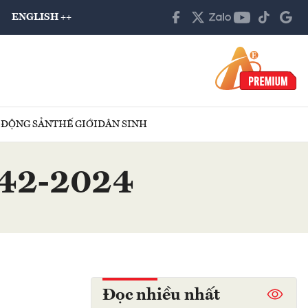
ENGLISH ++
 ĐỘNG SẢN
THẾ GIỚI
DÂN SINH
ố 42-2024
Đọc nhiều nhất