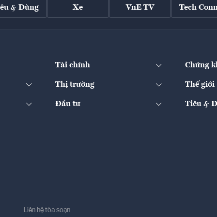
iêu & Dùng
Xe
VnE TV
Tech Conn
Tài chính
Chứng k
Thị trường
Thế giới
Đầu tư
Tiêu & 
Liên hệ tòa soạn