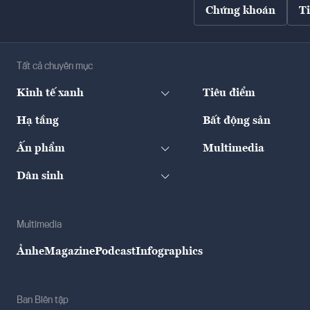
Chứng khoán
T
Tất cả chuyên mục
Kinh tế xanh
Tiêu điểm
Hạ tầng
Bất động sản
Ấn phẩm
Multimedia
Dân sinh
Multimedia
Ảnh
eMagazine
Podcast
Infographics
Ban Biên tập