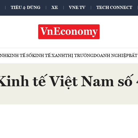
TIÊU & DÙNG
XE
VNE TV
TECH CONNECT
ÍNH
KINH TẾ SỐ
KINH TẾ XANH
THỊ TRƯỜNG
DOANH NGHIỆP
BẤT
Kinh tế Việt Nam s