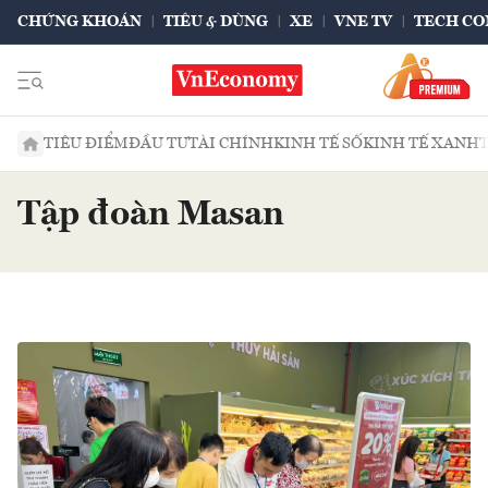
CHỨNG KHOÁN
TIÊU & DÙNG
XE
VNE TV
TECH CO
TIÊU ĐIỂM
ĐẦU TƯ
TÀI CHÍNH
KINH TẾ SỐ
KINH TẾ XANH
Tập đoàn Masan