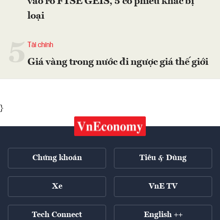
vào rổ FTSE GEIS, 5 cổ phiếu khác bị
loại
5
Tài chính
Giá vàng trong nước đi ngược giá thế giới
}
Chứng khoán
Tiêu & Dùng
Xe
VnE TV
Tech Connect
English ++