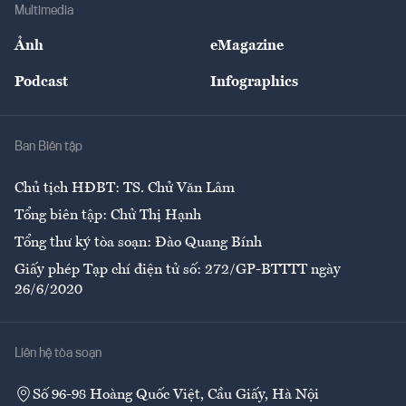
Bảo hiểm
Multimedia
Sự kiện
Nhân lực
Ảnh
eMagazine
Đẹp +
An sinh
Podcast
Infographics
Giải trí
Y tế
Nhà
Ban Biên tập
Ẩm thực
Chủ tịch HĐBT: TS. Chử Văn Lâm
Tổng biên tập: Chử Thị Hạnh
Tổng thư ký tòa soạn: Đào Quang Bính
Giấy phép Tạp chí điện tử số: 272/GP-BTTTT ngày
26/6/2020
Liên hệ tòa soạn
Số 96-98 Hoàng Quốc Việt, Cầu Giấy, Hà Nội