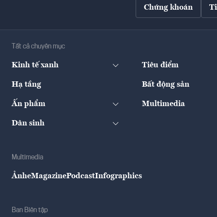
Chứng khoán
T
Tất cả chuyên mục
Kinh tế xanh
Tiêu điểm
Hạ tầng
Bất động sản
Ấn phẩm
Multimedia
Dân sinh
Multimedia
Ảnh
eMagazine
Podcast
Infographics
Ban Biên tập