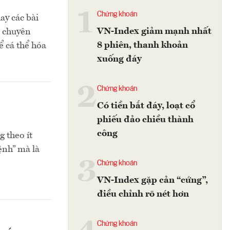
1
Chứng khoán
hay các bài
VN-Index giảm mạnh nhất
a chuyên
8 phiên, thanh khoản
ể cá thể hóa
xuống đáy
2
Chứng khoán
Có tiền bắt đáy, loạt cổ
phiếu đảo chiều thành
công
 theo ít
ệnh” mà là
3
Chứng khoán
VN-Index gặp cản “cứng”,
điều chỉnh rõ nét hơn
Chứng khoán