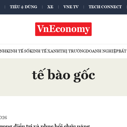
TIÊU & DÙNG
XE
VNE TV
TECH CONNECT
ÍNH
KINH TẾ SỐ
KINH TẾ XANH
THỊ TRƯỜNG
DOANH NGHIỆP
BẤT
tế bào gốc
2026
 trong điều trị và phục hồi chức năng