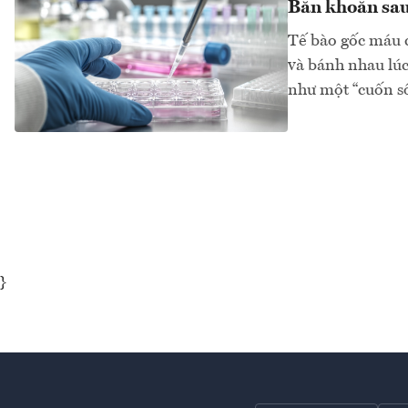
Băn khoăn sau
Tế bào gốc máu c
và bánh nhau lúc
như một “cuốn s
}