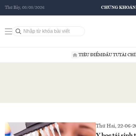
Thứ Bảy, 08/08/2026
CHỨNG KHOÁN
TIÊU ĐIỂM
ĐẦU TƯ
TÀI CH
Thứ Hai, 22-06-
Y học tái sinh