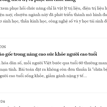
em phục hồi chức năng chỉ là vật lý trị liệu, điện trị liệu 
ện nay, chuyên ngành này đã phát triển thành mô hình đ
 sinh học, thần kinh học, công nghệ số và y học tái sinh đ
2026
o gốc trong nâng cao sức khỏe người cao tuổi
à hóa dân số, mỗi người Việt bước qua tuổi 60 thường mang
 mạn tính. Bài toán đặt ra không còn đơn thuần là “chữa b
gười cao tuổi sống khỏe, giảm gánh nặng y tế...
024