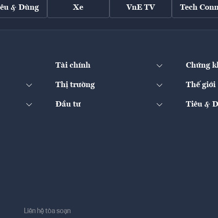
iêu & Dùng
Xe
VnE TV
Tech Conn
Tài chính
Chứng k
Thị trường
Thế giới
Đầu tư
Tiêu & 
Liên hệ tòa soạn