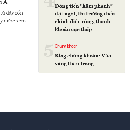
4
u Á
Dòng tiền “hãm phanh”
 từ dây rốn
đột ngột, thị trường điều
đây được xem
chỉnh diện rộng, thanh
khoản cực thấp
5
Chứng khoán
Blog chứng khoán: Vào
vùng thận trọng