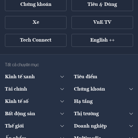
Chứng khoán
Tiêu & Dùng
Xe
VnE TV
Tech Connect
English ++
Tất cả chuyên mục
Kinh tế xanh
Tiêu điểm
Chuyển động xanh
Tài chính
Chứng khoán
Pháp lý
Ngân hàng
Doanh nghiệp niêm yết
Kinh tế số
Hạ tầng
Thương hiệu xanh
Thị trường vốn
Thị trường
Sản phẩm - Thị trường
Bất động sản
Thị trường
Diễn đàn
Thuế
Đầu tư
Tài sản số
Chính sách
Xuất nhập khẩu
Thế giới
Doanh nghiệp
Bảo hiểm
Quốc tế
Dịch vụ số
Thị trường
Khung pháp lý
Kinh tế
Chuyển động