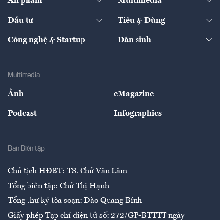
Ấn phẩm
Multimedia
Khung pháp lý
Start-up
Dự án
Công nghiệp
Chuyển động 24h
Đối thoại
The Guide
Video
Đầu tư
Tiêu & Dùng
Quản trị số
Cafe BĐS
Thị trường
Kinh doanh
Kết nối
Tạp chí kinh tế Việt Nam
eMagazine
Nhà đầu tư
Du lịch
Công nghệ & Startup
Dân sinh
Tư vấn
Nông sản
Doanh nhân
Tư vấn Tiêu & Dùng
Infographics
Hạ tầng
Sức khỏe
Khung pháp lý
Doanh nghiệp
Địa phương
Thị trường
Bảo hiểm
Multimedia
Sự kiện
Nhân lực
Ảnh
eMagazine
Đẹp +
An sinh
Podcast
Infographics
Giải trí
Y tế
Nhà
Ban Biên tập
Ẩm thực
Chủ tịch HĐBT: TS. Chử Văn Lâm
Tổng biên tập: Chử Thị Hạnh
Tổng thư ký tòa soạn: Đào Quang Bính
Giấy phép Tạp chí điện tử số: 272/GP-BTTTT ngày