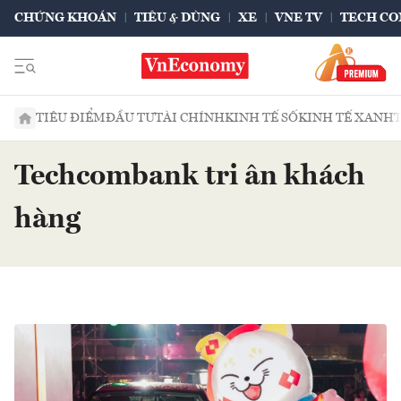
CHỨNG KHOÁN
TIÊU & DÙNG
XE
VNE TV
TECH CO
TIÊU ĐIỂM
ĐẦU TƯ
TÀI CHÍNH
KINH TẾ SỐ
KINH TẾ XANH
Techcombank tri ân khách
hàng