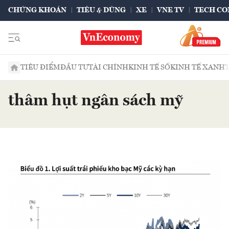
CHỨNG KHOÁN
TIÊU & DÙNG
XE
VNE TV
TECH CO
TIÊU ĐIỂM
ĐẦU TƯ
TÀI CHÍNH
KINH TẾ SỐ
KINH TẾ XANH
thâm hụt ngân sách mỹ