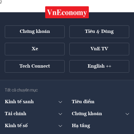
}
Chứng khoán
Tiêu & Dùng
Xe
VnE TV
Tech Connect
English ++
Tất cả chuyên mục
Kinh tế xanh
Tiêu điểm
Chuyển động xanh
Tài chính
Chứng khoán
Pháp lý
Ngân hàng
Doanh nghiệp niêm yết
Kinh tế số
Hạ tầng
Thương hiệu xanh
Thị trường vốn
Thị trường