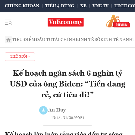
CHỨNG KHOÁN
TIÊU & DÙNG
XE
VNE TV
TECH CO
TIÊU ĐIỂM
ĐẦU TƯ
TÀI CHÍNH
KINH TẾ SỐ
KINH TẾ XANH
THẾ GIỚI
Kế hoạch ngân sách 6 nghìn tỷ
USD của ông Biden: “Tiền đang
rẻ, cứ tiêu đi!”
An Huy
A
13:15, 31/05/2021
Kế hoạch lập luận rằng việc đầu tư công