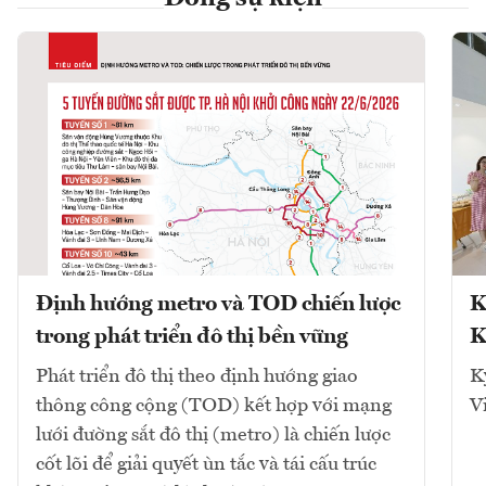
Định hướng metro và TOD chiến lược
K
trong phát triển đô thị bền vững
K
Phát triển đô thị theo định hướng giao
K
thông công cộng (TOD) kết hợp với mạng
V
lưới đường sắt đô thị (metro) là chiến lược
cốt lõi để giải quyết ùn tắc và tái cấu trúc