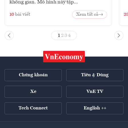
không gian. Mô hình này tập...
10
bài viết
Xem tất cả
2
1
2
3
4
Chứng khoán
Tiêu & Dùng
Xe
VnE TV
Tech Connect
English ++