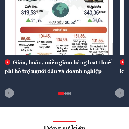
Giãn, hoãn, miễn giảm hàng loạt thuế
phí hỗ trợ người dân và doanh nghiệp
kin
Dòng sự kiện