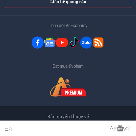
Liên hệ quảng cáo
Theo dõi VnEconomy
Đặt mua ấn phẩm
Bản quyền thuộc về
VnEconomy