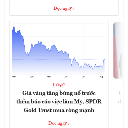
Đọc ngay
Thế giới
Giá vàng tăng bùng nổ trước
Chí
thềm báo cáo việc làm Mỹ, SPDR
đã 
Gold Trust mua ròng mạnh
Đọc ngay