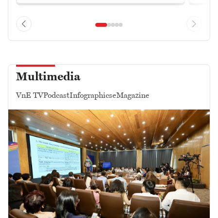
Multimedia
VnE TV
Podcast
Infographics
eMagazine