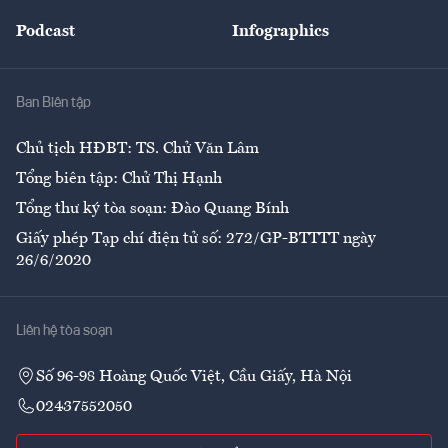
Đẹp +
An sinh
Podcast
Infographics
Giải trí
Y tế
Nhà
Ban Biên tập
Ẩm thực
Chủ tịch HĐBT: TS. Chử Văn Lâm
Tổng biên tập: Chử Thị Hạnh
Tổng thư ký tòa soạn: Đào Quang Bính
Giấy phép Tạp chí điện tử số: 272/GP-BTTTT ngày
26/6/2020
Liên hệ tòa soạn
Số 96-98 Hoàng Quốc Việt, Cầu Giấy, Hà Nội
02437552050