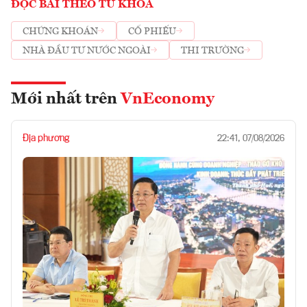
ĐỌC BÀI THEO TỪ KHOÁ
CHỨNG KHOÁN
CỔ PHIẾU
NHÀ ĐẦU TƯ NƯỚC NGOÀI
THI TRƯỜNG
Mới nhất trên
VnEconomy
Địa phương
22:41, 07/08/2026