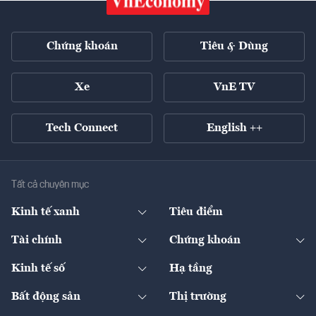
Chứng khoán
Tiêu & Dùng
Xe
VnE TV
Tech Connect
English ++
Tất cả chuyên mục
Kinh tế xanh
Tiêu điểm
Chuyển động xanh
Tài chính
Chứng khoán
Pháp lý
Ngân hàng
Doanh nghiệp niêm yết
Kinh tế số
Hạ tầng
Thương hiệu xanh
Thị trường vốn
Thị trường
Sản phẩm - Thị trường
Bất động sản
Thị trường
Diễn đàn
Thuế
Đầu tư
Tài sản số