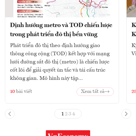
Định hướng metro và TOD chiến lược
K
trong phát triển đô thị bền vững
K
Phát triển đô thị theo định hướng giao
K
thông công cộng (TOD) kết hợp với mạng
V
lưới đường sắt đô thị (metro) là chiến lược
cốt lõi để giải quyết ùn tắc và tái cấu trúc
không gian. Mô hình này tập...
10
bài viết
Xem tất cả
2
1
2
3
4