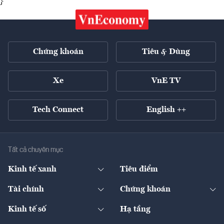
}
Chứng khoán
Tiêu & Dùng
Xe
VnE TV
Tech Connect
English ++
Tất cả chuyên mục
Kinh tế xanh
Tiêu điểm
Chuyển động xanh
Tài chính
Chứng khoán
Pháp lý
Ngân hàng
Doanh nghiệp niêm yết
Kinh tế số
Hạ tầng
Thương hiệu xanh
Thị trường vốn
Thị trường
Sản phẩm - Thị trường