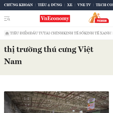
CHỨNG KHOÁN
TIÊU & DÙNG
XE
VNE TV
TECH CO
TIÊU ĐIỂM
ĐẦU TƯ
TÀI CHÍNH
KINH TẾ SỐ
KINH TẾ XANH
thị trường thú cưng Việt
Nam