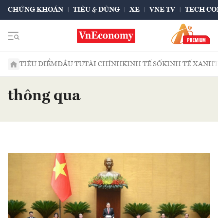
CHỨNG KHOÁN
TIÊU & DÙNG
XE
VNE TV
TECH CO
TIÊU ĐIỂM
ĐẦU TƯ
TÀI CHÍNH
KINH TẾ SỐ
KINH TẾ XANH
thông qua