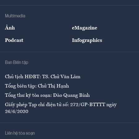
Hạ tầng
Sức khỏe
Khung pháp lý
Doanh nghiệp
Địa phương
Thị trường
Bảo hiểm
Multimedia
Sự kiện
Nhân lực
Ảnh
eMagazine
Đẹp +
An sinh
Podcast
Infographics
Giải trí
Y tế
Nhà
Ban Biên tập
Ẩm thực
Chủ tịch HĐBT: TS. Chử Văn Lâm
Tổng biên tập: Chử Thị Hạnh
Tổng thư ký tòa soạn: Đào Quang Bính
Giấy phép Tạp chí điện tử số: 272/GP-BTTTT ngày
26/6/2020
Liên hệ tòa soạn