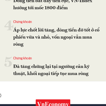
Dòng tiền bắt đáy tích cực, VN-Index
hướng tới mốc 1800 điểm
4
Chứng khoán
Áp lực chốt lời tăng, dòng tiền đỡ tốt ở cổ
phiếu vừa và nhỏ, vốn ngoại vẫn mua
ròng
5
Chứng khoán
Đà tăng chững lại tại ngưỡng cản kỹ
thuật, khối ngoại tiếp tục mua ròng
}