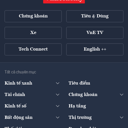
Chứng khoán
Tiêu & Dùng
Xe
VnE TV
Tech Connect
English ++
Tất cả chuyên mục
Kinh tế xanh
Tiêu điểm
Chuyển động xanh
Tài chính
Chứng khoán
Pháp lý
Ngân hàng
Doanh nghiệp niêm yết
Kinh tế số
Hạ tầng
Thương hiệu xanh
Thị trường vốn
Thị trường
Sản phẩm - Thị trường
Bất động sản
Thị trường
Diễn đàn
Thuế
Đầu tư
Tài sản số
Chính sách
Xuất nhập khẩu