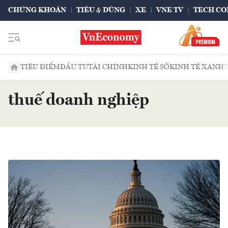
CHỨNG KHOÁN
TIÊU & DÙNG
XE
VNE TV
TECH CO
TIÊU ĐIỂM
ĐẦU TƯ
TÀI CHÍNH
KINH TẾ SỐ
KINH TẾ XANH
thuế doanh nghiệp