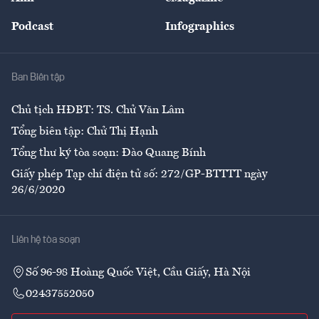
Đẹp +
An sinh
Podcast
Infographics
Giải trí
Y tế
Nhà
Ban Biên tập
Ẩm thực
Chủ tịch HĐBT: TS. Chử Văn Lâm
Tổng biên tập: Chử Thị Hạnh
Tổng thư ký tòa soạn: Đào Quang Bính
Giấy phép Tạp chí điện tử số: 272/GP-BTTTT ngày
26/6/2020
Liên hệ tòa soạn
Số 96-98 Hoàng Quốc Việt, Cầu Giấy, Hà Nội
02437552050