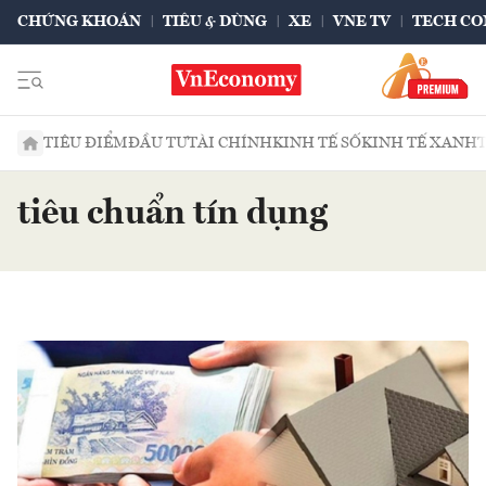
CHỨNG KHOÁN
TIÊU & DÙNG
XE
VNE TV
TECH CO
TIÊU ĐIỂM
ĐẦU TƯ
TÀI CHÍNH
KINH TẾ SỐ
KINH TẾ XANH
tiêu chuẩn tín dụng