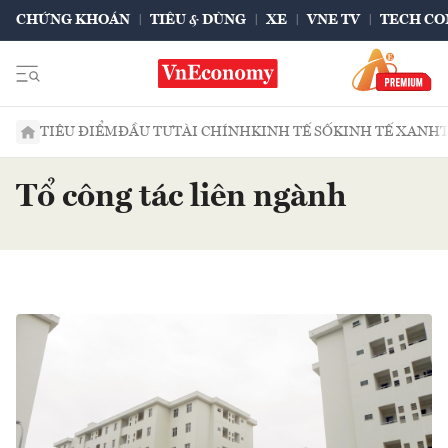
CHỨNG KHOÁN
TIÊU & DÙNG
XE
VNE TV
TECH CO
TIÊU ĐIỂM
ĐẦU TƯ
TÀI CHÍNH
KINH TẾ SỐ
KINH TẾ XANH
Tổ công tác liên ngành