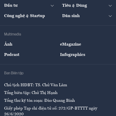
Chuyển động 24h
Đối thoại
The Guide
Video
Đầu tư
Tiêu & Dùng
Quản trị số
Cafe BĐS
Thị trường
Kinh doanh
Kết nối
Tạp chí kinh tế Việt Nam
eMagazine
Nhà đầu tư
Du lịch
Công nghệ & Startup
Dân sinh
Tư vấn
Nông sản
Doanh nhân
Tư vấn Tiêu & Dùng
Infographics
Hạ tầng
Sức khỏe
Khung pháp lý
Doanh nghiệp
Địa phương
Thị trường
Bảo hiểm
Multimedia
Sự kiện
Nhân lực
Ảnh
eMagazine
Đẹp +
An sinh
Podcast
Infographics
Giải trí
Y tế
Nhà
Ban Biên tập
Ẩm thực
Chủ tịch HĐBT: TS. Chử Văn Lâm
Tổng biên tập: Chử Thị Hạnh
Tổng thư ký tòa soạn: Đào Quang Bính
Giấy phép Tạp chí điện tử số: 272/GP-BTTTT ngày
26/6/2020