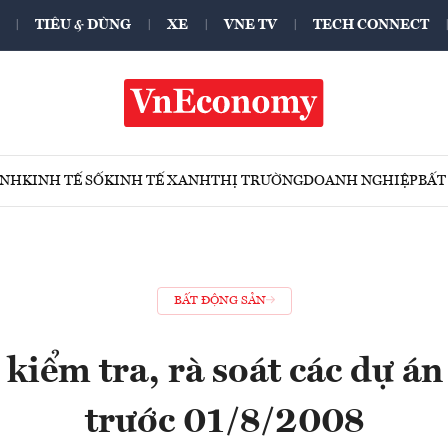
TIÊU & DÙNG
XE
VNE TV
TECH CONNECT
ÍNH
KINH TẾ SỐ
KINH TẾ XANH
THỊ TRƯỜNG
DOANH NGHIỆP
BẤT
BẤT ĐỘNG SẢN
 kiểm tra, rà soát các dự án
trước 01/8/2008