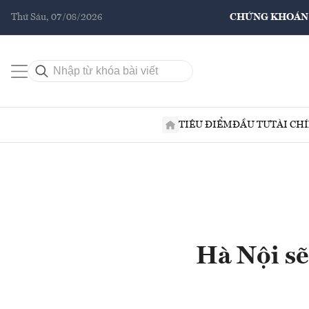
Thứ Sáu, 07/08/2026
CHỨNG KHOÁN
TIÊU ĐIỂM
ĐẦU TƯ
TÀI CH
Hà Nội sẽ