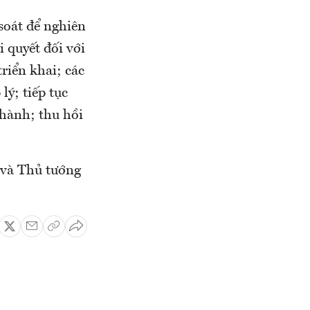
soát để nghiên
i quyết đối với
riển khai; các
lý; tiếp tục
 hành; thu hồi
 và Thủ tướng