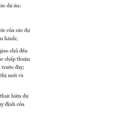
các dự án;
rúc của các dự
ện hành;
giao chủ đầu
oặc chấp thuận
 trước đây;
 thị mới và
 thực hiện dự
quy định của