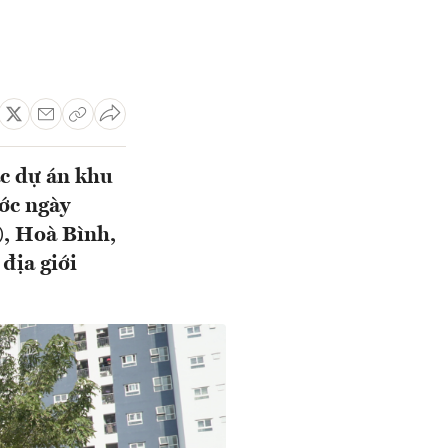
ác dự án khu
ước ngày
), Hoà Bình,
địa giới