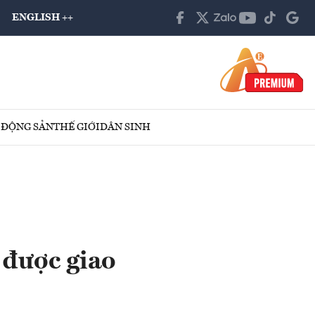
ENGLISH ++
 ĐỘNG SẢN
THẾ GIỚI
DÂN SINH
 được giao