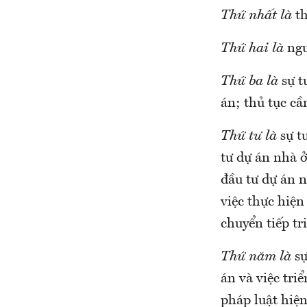
Thứ nhất là
th
Thứ hai là
ngu
Thứ ba là
sự t
án; thủ tục cầ
Thứ tư là
sự t
tư dự án nhà ở
đầu tư dự án n
việc thực hiện
chuyển tiếp tr
Thứ năm là
sự
án và việc tri
pháp luật hiệ