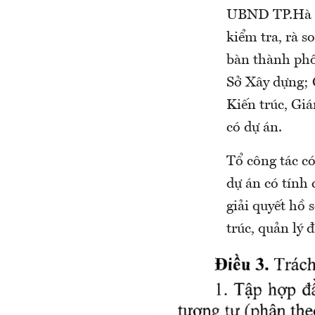
UBND TP.Hà Nộ
kiểm tra, rà s
bàn thành phố
Sở Xây dựng; 
Kiến trúc, Gi
có dự án.
Tổ công tác có
dự án có tính 
giải quyết hồ 
trúc, quản lý 