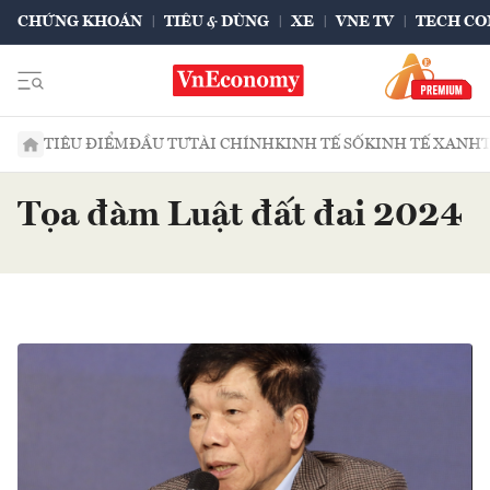
CHỨNG KHOÁN
TIÊU & DÙNG
XE
VNE TV
TECH CO
TIÊU ĐIỂM
ĐẦU TƯ
TÀI CHÍNH
KINH TẾ SỐ
KINH TẾ XANH
Tọa đàm Luật đất đai 2024