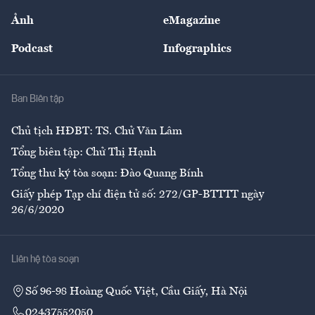
Sự kiện
Nhân lực
Ảnh
eMagazine
Đẹp +
An sinh
Podcast
Infographics
Giải trí
Y tế
Nhà
Ban Biên tập
Ẩm thực
Chủ tịch HĐBT: TS. Chử Văn Lâm
Tổng biên tập: Chử Thị Hạnh
Tổng thư ký tòa soạn: Đào Quang Bính
Giấy phép Tạp chí điện tử số: 272/GP-BTTTT ngày
26/6/2020
Liên hệ tòa soạn
Số 96-98 Hoàng Quốc Việt, Cầu Giấy, Hà Nội
02437552050