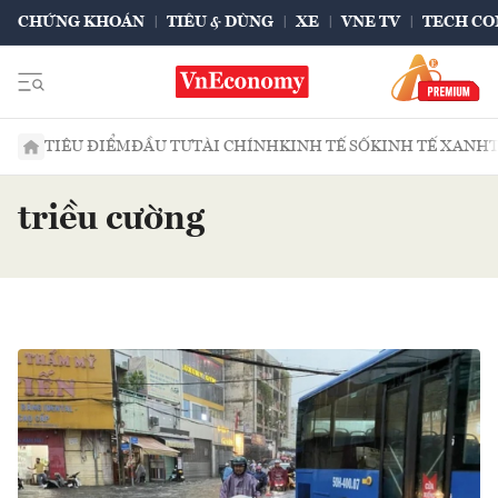
CHỨNG KHOÁN
TIÊU & DÙNG
XE
VNE TV
TECH CO
TIÊU ĐIỂM
ĐẦU TƯ
TÀI CHÍNH
KINH TẾ SỐ
KINH TẾ XANH
triều cường