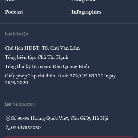
Đẹp +
An sinh
Podcast
Infographics
Giải trí
Y tế
Nhà
Ban Biên tập
Ẩm thực
Chủ tịch HĐBT: TS. Chử Văn Lâm
Tổng biên tập: Chử Thị Hạnh
Tổng thư ký tòa soạn: Đào Quang Bính
Giấy phép Tạp chí điện tử số: 272/GP-BTTTT ngày
26/6/2020
Liên hệ tòa soạn
Số 96-98 Hoàng Quốc Việt, Cầu Giấy, Hà Nội
02437552050