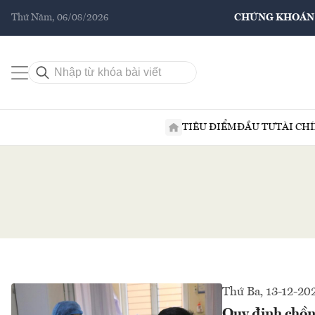
Thứ Năm, 06/08/2026
CHỨNG KHOÁN
TIÊU ĐIỂM
ĐẦU TƯ
TÀI CH
Thứ Ba, 13-12-20
Quy định chồn