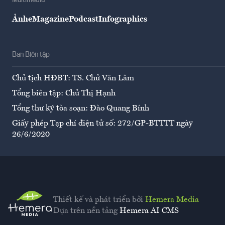
Multimedia
Ảnh
eMagazine
Podcast
Infographics
Ban Biên tập
Chủ tịch HĐBT: TS. Chử Văn Lâm
Tổng biên tập: Chử Thị Hạnh
Tổng thư ký tòa soạn: Đào Quang Bính
Giấy phép Tạp chí điện tử số: 272/GP-BTTTT ngày
26/6/2020
Thiết kế và phát triển bởi
Hemera Media
Dựa trên nền tảng
Hemera AI CMS