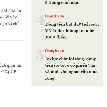
5 tháng cuối năm
ững khó khăn
4
Chứng khoán
ế. Vì vậy,
iện tự chủ,
Dòng tiền bắt đáy tích cực,
VN-Index hướng tới mốc
1800 điểm
5
Chứng khoán
Áp lực chốt lời tăng, dòng
hời gian thí
tiền đỡ tốt ở cổ phiếu vừa
33/NQ-CP...
và nhỏ, vốn ngoại vẫn mua
ròng