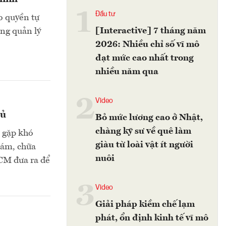
1
Đầu tư
o quyền tự
[Interactive] 7 tháng năm
ong quản lý
2026: Nhiều chỉ số vĩ mô
đạt mức cao nhất trong
nhiều năm qua
2
Video
hủ
Bỏ mức lương cao ở Nhật,
chàng kỹ sư về quê làm
n gặp khó
giàu từ loài vật ít người
khám, chữa
nuôi
HCM đưa ra để
3
Video
Giải pháp kiềm chế lạm
phát, ổn định kinh tế vĩ mô