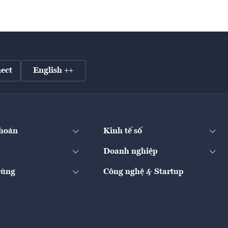
ect
English ++
hoán
Kinh tế số
Doanh nghiệp
Dùng
Công nghệ & Startup