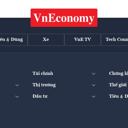
iêu & Dùng
Xe
VnE TV
Tech Conn
Tài chính
Chứng k
Thị trường
Thế giới
Đầu tư
Tiêu & 