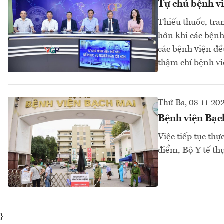
Tự chủ bệnh vi
Thiếu thuốc, tran
hớn khi các bệnh
các bệnh viện đề
thậm chí bệnh vi
Thứ Ba, 08-11-20
Bệnh viện Bạch
Việc tiếp tục th
điểm, Bộ Y tế th
}