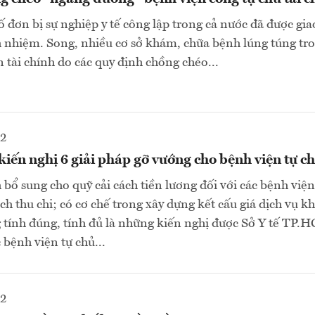
 đơn bị sự nghiệp y tế công lập trong cả nước đã được gia
ch nhiệm. Song, nhiều cơ sở khám, chữa bệnh lúng túng tr
 tài chính do các quy định chồng chéo...
22
iến nghị 6 giải pháp gỡ vướng cho bệnh viện tự c
 bổ sung cho quỹ cải cách tiền lương đối với các bệnh việ
ch thu chi; có cơ chế trong xây dựng kết cấu giá dịch vụ 
tính đúng, tính đủ là những kiến nghị được Sở Y tế TP.
 bệnh viện tự chủ...
22