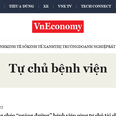
TIÊU & DÙNG
XE
VNE TV
TECH CONNECT
ÍNH
KINH TẾ SỐ
KINH TẾ XANH
THỊ TRƯỜNG
DOANH NGHIỆP
BẤT
Tự chủ bệnh viện
22
g chéo “ngáng đường” bệnh viện công tự chủ tài c