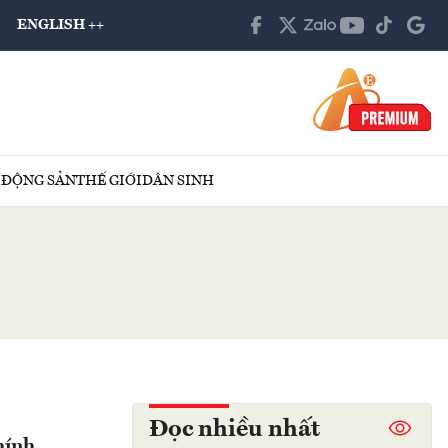
ENGLISH ++
 ĐỘNG SẢN
THẾ GIỚI
DÂN SINH
Đọc nhiều nhất
hính