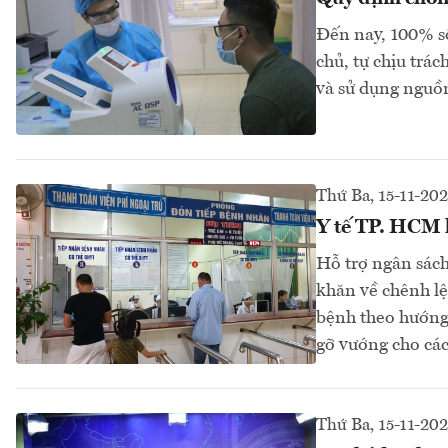
Đến nay, 100% số
chủ, tự chịu trá
và sử dụng nguồn
Thứ Ba, 15-11-20
Y tế TP. HCM k
Hỗ trợ ngân sách
khăn về chênh lệ
bệnh theo hướng 
gỡ vướng cho các
Thứ Ba, 15-11-20