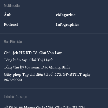
Địa phương
Thị trường
Bảo hiểm
Multimedia
Sự kiện
Nhân lực
Ảnh
eMagazine
Đẹp +
An sinh
Podcast
Infographics
Giải trí
Y tế
Nhà
Ban Biên tập
Ẩm thực
Chủ tịch HĐBT: TS. Chử Văn Lâm
Tổng biên tập: Chử Thị Hạnh
Tổng thư ký tòa soạn: Đào Quang Bính
Giấy phép Tạp chí điện tử số: 272/GP-BTTTT ngày
26/6/2020
Liên hệ tòa soạn
Số 96-98 Hoàng Quốc Việt, Cầu Giấy, Hà Nội