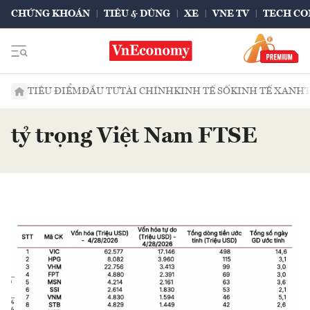
CHỨNG KHOÁN
TIÊU & DÙNG
XE
VNE TV
TECH CO
TIÊU ĐIỂM
ĐẦU TƯ
TÀI CHÍNH
KINH TẾ SỐ
KINH TẾ XANH
tỷ trọng Việt Nam FTSE