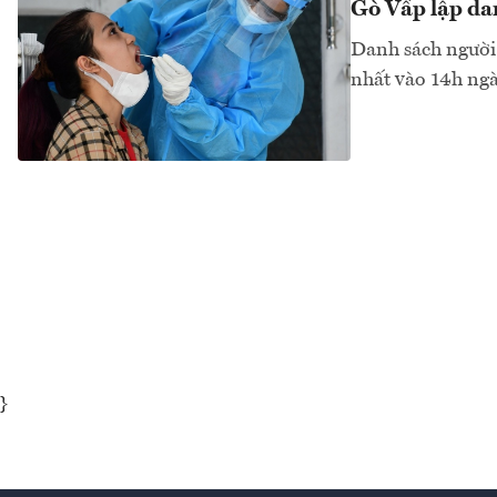
Gò Vấp lập dan
Danh sách người
nhất vào 14h ngà
}