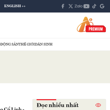
ENGLISH ++
 ĐỘNG SẢN
THẾ GIỚI
DÂN SINH
Đọc nhiều nhất
o Cổ Linh -