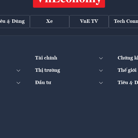
iêu & Dùng
Xe
VnE TV
Tech Conn
Tài chính
Chứng k
Thị trường
Thế giới
Đầu tư
Tiêu & 