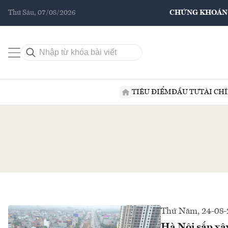
Thứ Sáu, 07/08/2026
CHỨNG KHOÁN
TIÊU ĐIỂM
ĐẦU TƯ
TÀI CH
Thứ Năm, 24-08-
Hà Nội sắp xây