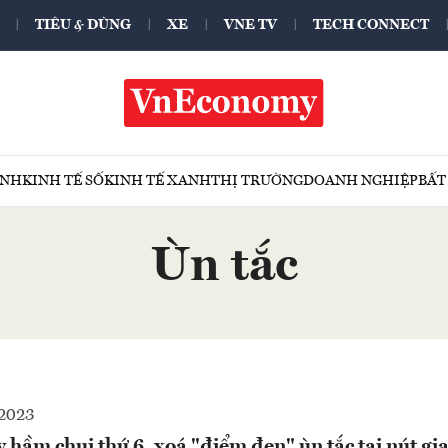
TIÊU & DÙNG
XE
VNE TV
TECH CONNECT
ÍNH
KINH TẾ SỐ
KINH TẾ XANH
THỊ TRƯỜNG
DOANH NGHIỆP
BẤT
Ùn tắc
2023
 hầm chui thứ 6, xoá "điểm đen" ùn tắc tại nút gia