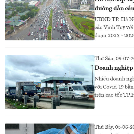
đường dẫn cầu
UBND TP. Hà Nội 
cầu Vĩnh Tuy với
đoạn 2023 - 2024
Thứ Sáu, 09-07-
Doanh nghiệp 
Nhiều doanh nghi
với Covid-19 bằ
trên cao tốc TP
Thứ Bảy, 05-06-2