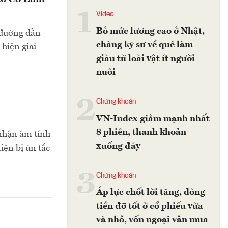
1
Video
Bỏ mức lương cao ở Nhật,
 đường dẫn
chàng kỹ sư về quê làm
 hiện giai
giàu từ loài vật ít người
nuôi
2
Chứng khoán
VN-Index giảm mạnh nhất
8 phiên, thanh khoản
 nhận âm tính
xuống đáy
ện bị ùn tắc
3
Chứng khoán
Áp lực chốt lời tăng, dòng
tiền đỡ tốt ở cổ phiếu vừa
và nhỏ, vốn ngoại vẫn mua