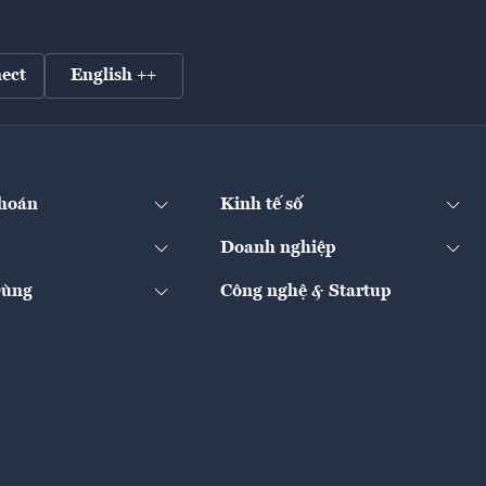
ect
English ++
hoán
Kinh tế số
Doanh nghiệp
Dùng
Công nghệ & Startup