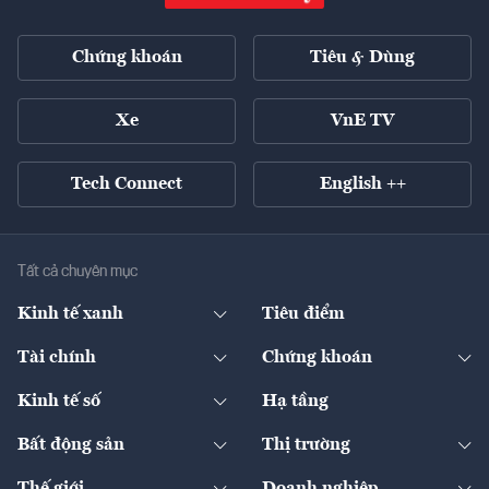
Chứng khoán
Tiêu & Dùng
Xe
VnE TV
Tech Connect
English ++
Tất cả chuyên mục
Kinh tế xanh
Tiêu điểm
Chuyển động xanh
Tài chính
Chứng khoán
Pháp lý
Ngân hàng
Doanh nghiệp niêm yết
Kinh tế số
Hạ tầng
Thương hiệu xanh
Thị trường vốn
Thị trường
Sản phẩm - Thị trường
Bất động sản
Thị trường
Diễn đàn
Thuế
Đầu tư
Tài sản số
Chính sách
Xuất nhập khẩu