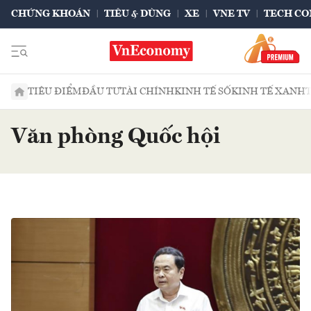
CHỨNG KHOÁN
TIÊU & DÙNG
XE
VNE TV
TECH CO
TIÊU ĐIỂM
ĐẦU TƯ
TÀI CHÍNH
KINH TẾ SỐ
KINH TẾ XANH
Văn phòng Quốc hội