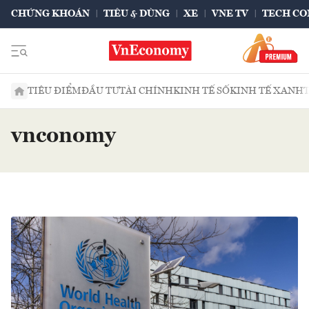
CHỨNG KHOÁN
TIÊU & DÙNG
XE
VNE TV
TECH CO
TIÊU ĐIỂM
ĐẦU TƯ
TÀI CHÍNH
KINH TẾ SỐ
KINH TẾ XANH
vnconomy