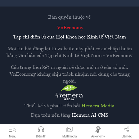
Bản quyền thuộc về
VnEconomy
Tạp chí điện tử của Hội Khoa học Kinh tế Việt Nam
Mọi tin bài đăng lại từ website này phải có sự chấp thuận
bằng văn bản của
Tạp chí Kinh tế Việt Nam - VnEconomy
Các trang liên kết ra ngoài sẽ được mở ra ở cửa sổ mới.
VnEconomy không chịu trách nhiệm nội dung các trang
ngoài.
Thiết kế và phát triển bởi
Hemera Media
Dựa trên nền tảng
Hemera AI CMS
Menu
Điểm tin
Multimedia
Askonomy
Liên kết