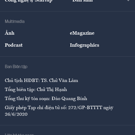
Công nghệ & Startup
Dân sinh
Tư vấn
Nông sản
Doanh nhân
Tư vấn Tiêu & Dùng
Infographics
Hạ tầng
Sức khỏe
Khung pháp lý
Doanh nghiệp
Địa phương
Thị trường
Bảo hiểm
Multimedia
Sự kiện
Nhân lực
Ảnh
eMagazine
Đẹp +
An sinh
Podcast
Infographics
Giải trí
Y tế
Nhà
Ban Biên tập
Ẩm thực
Chủ tịch HĐBT: TS. Chử Văn Lâm
Tổng biên tập: Chử Thị Hạnh
Tổng thư ký tòa soạn: Đào Quang Bính
Giấy phép Tạp chí điện tử số: 272/GP-BTTTT ngày
26/6/2020