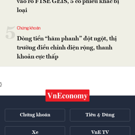
vào rổ FTSE GEIS, 5 cổ phiếu khác bị
loại
5
Chứng khoán
Dòng tiền “hãm phanh” đột ngột, thị
trường điều chỉnh diện rộng, thanh
khoản cực thấp
}
Chứng khoán
Tiêu & Dùng
Xe
VnE TV