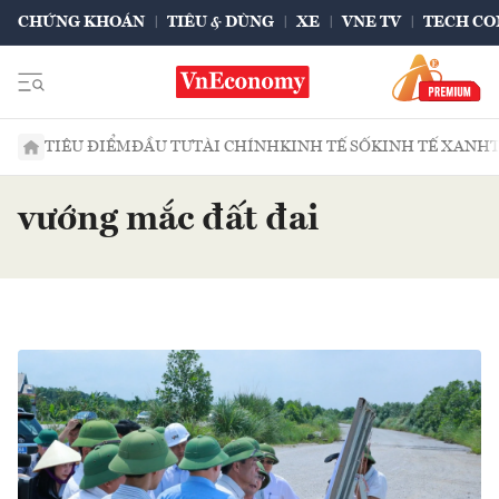
CHỨNG KHOÁN
TIÊU & DÙNG
XE
VNE TV
TECH CO
TIÊU ĐIỂM
ĐẦU TƯ
TÀI CHÍNH
KINH TẾ SỐ
KINH TẾ XANH
vướng mắc đất đai