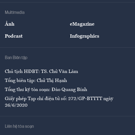
Doanh nghiệp
Địa phương
Thị trường
Bảo hiểm
Multimedia
Sự kiện
Nhân lực
Ảnh
eMagazine
Đẹp +
An sinh
Podcast
Infographics
Giải trí
Y tế
Nhà
Ban Biên tập
Ẩm thực
Chủ tịch HĐBT: TS. Chử Văn Lâm
Tổng biên tập: Chử Thị Hạnh
Tổng thư ký tòa soạn: Đào Quang Bính
Giấy phép Tạp chí điện tử số: 272/GP-BTTTT ngày
26/6/2020
Liên hệ tòa soạn