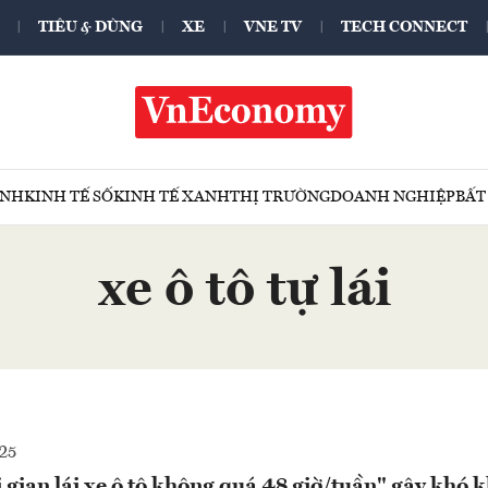
TIÊU & DÙNG
XE
VNE TV
TECH CONNECT
ÍNH
KINH TẾ SỐ
KINH TẾ XANH
THỊ TRƯỜNG
DOANH NGHIỆP
BẤT
xe ô tô tự lái
25
 gian lái xe ô tô không quá 48 giờ/tuần" gây khó 