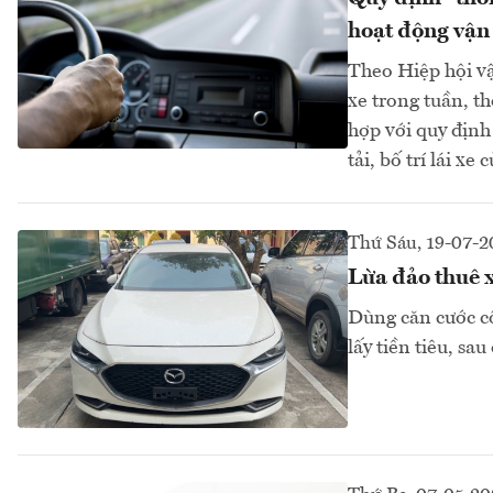
hoạt động vận 
Theo Hiệp hội vậ
xe trong tuần, th
hợp với quy định
tải, bố trí lái x
Thứ Sáu, 19-07-
Lừa đảo thuê x
Dùng căn cước cô
lấy tiền tiêu, sa