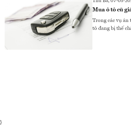
Thứ Ba, 07-05-2
Mua ô tô cũ gi
Trong các vụ án t
tô đang bị thế c
}