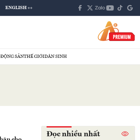
ENGLISH ++
 ĐỘNG SẢN
THẾ GIỚI
DÂN SINH
Đọc nhiều nhất
khăn cho