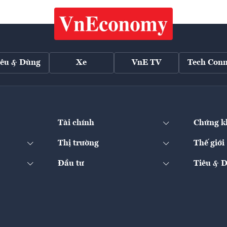
iêu & Dùng
Xe
VnE TV
Tech Conn
Tài chính
Chứng k
Thị trường
Thế giới
Đầu tư
Tiêu & 