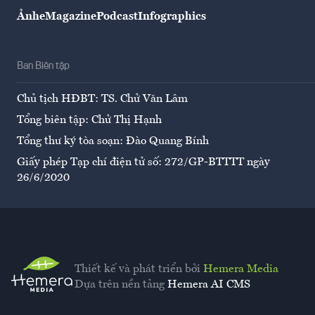
Ảnh
eMagazine
Podcast
Infographics
Ban Biên tập
Chủ tịch HĐBT: TS. Chử Văn Lâm
Tổng biên tập: Chử Thị Hạnh
Tổng thư ký tòa soạn: Đào Quang Bính
Giấy phép Tạp chí điện tử số: 272/GP-BTTTT ngày
26/6/2020
Thiết kế và phát triển bởi
Hemera Media
Dựa trên nền tảng
Hemera AI CMS