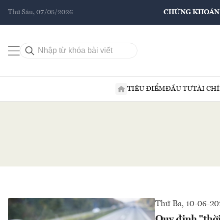
Thứ Sáu, 07/08/2026
CHỨNG KHOÁN
TIÊU ĐIỂM
ĐẦU TƯ
TÀI CH
Thứ Ba, 10-06-20
Quy định "thời