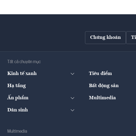
Chứng khoán
T
Tất cả chuyên mục
Kinh tế xanh
Tiêu điểm
Hạ tầng
Bất động sản
Ấn phẩm
Multimedia
Dân sinh
Multimedia