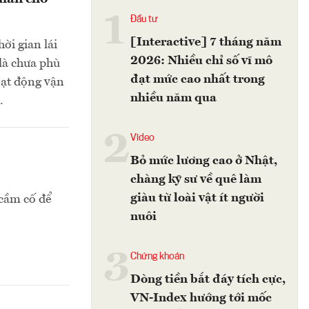
1
Đầu tư
[Interactive] 7 tháng năm
ời gian lái
2026: Nhiều chỉ số vĩ mô
 là chưa phù
đạt mức cao nhất trong
oạt động vận
nhiều năm qua
.
2
Video
Bỏ mức lương cao ở Nhật,
chàng kỹ sư về quê làm
giàu từ loài vật ít người
 cầm cố để
nuôi
3
Chứng khoán
Dòng tiền bắt đáy tích cực,
VN-Index hướng tới mốc