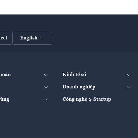
ect
English ++
hoán
Kinh tế số
Doanh nghiệp
Dùng
Công nghệ & Startup