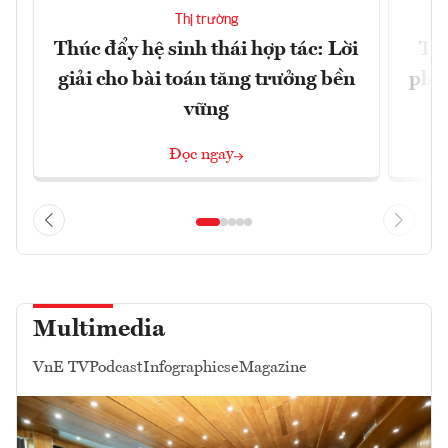
Thị trường
Thúc đẩy hệ sinh thái hợp tác: Lời
TP.
giải cho bài toán tăng trưởng bền
phẩ
vững
Đọc ngay
Multimedia
VnE TV
Podcast
Infographics
eMagazine