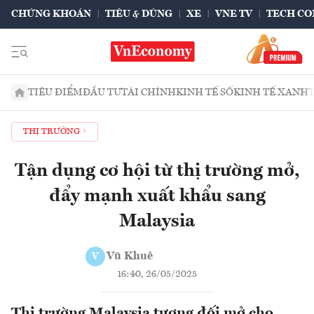
CHỨNG KHOÁN
TIÊU & DÙNG
XE
VNE TV
TECH CO
TIÊU ĐIỂM
ĐẦU TƯ
TÀI CHÍNH
KINH TẾ SỐ
KINH TẾ XANH
THỊ TRƯỜNG
Tận dụng cơ hội từ thị trường mở,
đẩy mạnh xuất khẩu sang
Malaysia
Vũ Khuê
V
16:40, 26/05/2025
Thị trường Malaysia tương đối mở cho