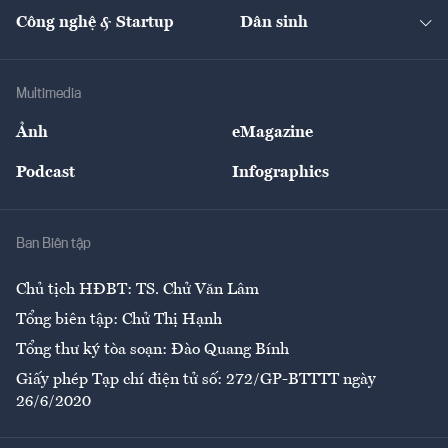
Tạp chí kinh tế Việt Nam
eMagazine
Nhà đầu tư
Du lịch
Công nghệ & Startup
Dân sinh
Tư vấn
Nông sản
Doanh nhân
Tư vấn Tiêu & Dùng
Infographics
Hạ tầng
Sức khỏe
Khung pháp lý
Doanh nghiệp
Địa phương
Thị trường
Bảo hiểm
Multimedia
Sự kiện
Nhân lực
Ảnh
eMagazine
Đẹp +
An sinh
Podcast
Infographics
Giải trí
Y tế
Nhà
Ban Biên tập
Ẩm thực
Chủ tịch HĐBT: TS. Chử Văn Lâm
Tổng biên tập: Chử Thị Hạnh
Tổng thư ký tòa soạn: Đào Quang Bính
Giấy phép Tạp chí điện tử số: 272/GP-BTTTT ngày
26/6/2020