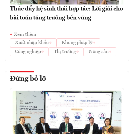
Thúc đẩy hệ sinh thái hợp tác: Lời giải cho
bài toán tăng trưởng bền vững
Xem thêm
Xuất nhập khẩu
Khung pháp lý
Công nghiệp
Thị trường
Nông sản
Đừng bỏ lỡ