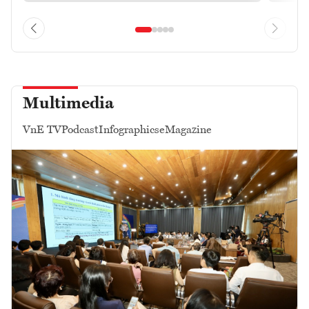
Multimedia
VnE TV
Podcast
Infographics
eMagazine