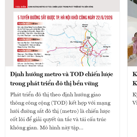
Định hướng metro và TOD chiến lược
K
trong phát triển đô thị bền vững
K
Phát triển đô thị theo định hướng giao
K
thông công cộng (TOD) kết hợp với mạng
V
lưới đường sắt đô thị (metro) là chiến lược
cốt lõi để giải quyết ùn tắc và tái cấu trúc
không gian. Mô hình này tập...