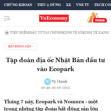
CHỨNG KHOÁN
TIÊU & DÙNG
XE
VNE TV
TECH CO
TIÊU ĐIỂM
ĐẦU TƯ
TÀI CHÍNH
KINH TẾ SỐ
KINH TẾ XANH
BẤT ĐỘNG SẢN
Tập đoàn địa ốc Nhật Bản đầu tư
vào Ecopark
Vy Oanh
V
07:49, 02/07/2021
Tháng 7 này, Ecopark và Nomura - một
trong những tập đoàn bất động sản lớn