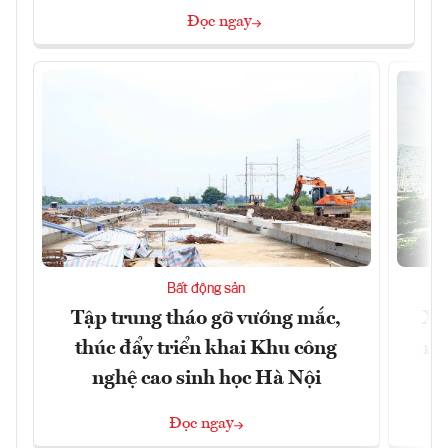
Đọc ngay
Bất động sản
Tập trung tháo gỡ vướng mắc,
Xâ
thúc đẩy triển khai Khu công
nâ
nghệ cao sinh học Hà Nội
Đọc ngay