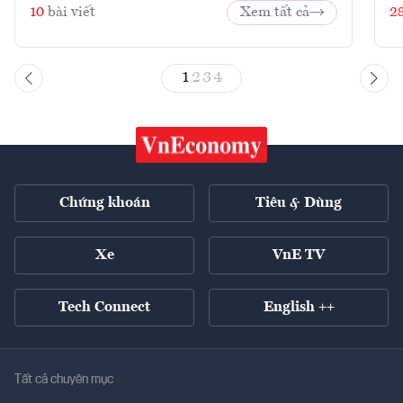
10
bài viết
Xem tất cả
2
1
2
3
4
Chứng khoán
Tiêu & Dùng
Xe
VnE TV
Tech Connect
English ++
Tất cả chuyên mục