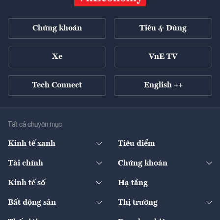
Chứng khoán
Tiêu & Dùng
Xe
VnE TV
Tech Connect
English ++
Tất cả chuyên mục
Kinh tế xanh
Tiêu điểm
Chuyển động xanh
Tài chính
Chứng khoán
Pháp lý
Ngân hàng
Doanh nghiệp niêm yết
Kinh tế số
Hạ tầng
Thương hiệu xanh
Thị trường vốn
Thị trường
Sản phẩm - Thị trường
Bất động sản
Thị trường
Diễn đàn
Thuế
Đầu tư
Tài sản số
Chính sách
Xuất nhập khẩu