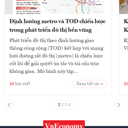
Định hướng metro và TOD chiến lược
K
trong phát triển đô thị bền vững
K
Phát triển đô thị theo định hướng giao
K
thông công cộng (TOD) kết hợp với mạng
V
lưới đường sắt đô thị (metro) là chiến lược
cốt lõi để giải quyết ùn tắc và tái cấu trúc
không gian. Mô hình này tập...
10
bài viết
Xem tất cả
2
1
2
3
4