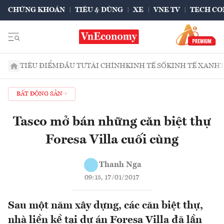
CHỨNG KHOÁN
TIÊU & DÙNG
XE
VNE TV
TECH CO
TIÊU ĐIỂM
ĐẦU TƯ
TÀI CHÍNH
KINH TẾ SỐ
KINH TẾ XANH
BẤT ĐỘNG SẢN
Tasco mở bán những căn biệt thự
Foresa Villa cuối cùng
Thanh Nga
09:15, 17/01/2017
Sau một năm xây dựng, các căn biệt thự,
nhà liền kề tại dự án Foresa Villa đã lần