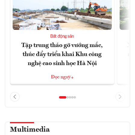
Bất động sản
Tập trung tháo gỡ vướng mắc,
Xâ
thúc đẩy triển khai Khu công
nâ
nghệ cao sinh học Hà Nội
Đọc ngay
Multimedia