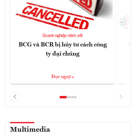
Doanh nghiệp niêm yết
BCG và BCR bị hủy tư cách công
Xu
ty đại chúng
Đọc ngay
Multimedia