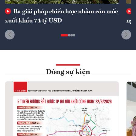
Ba giải pháp chiến lược nhằm cán mốc
xuất khẩu 74 tỷ USD
ngu
Dòng sự kiện