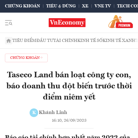
CHỨNG KHOÁN
TIÊU & DÙNG
XE
VNE TV
TECH CO
TIÊU ĐIỂM
ĐẦU TƯ
TÀI CHÍNH
KINH TẾ SỐ
KINH TẾ XANH
CHỨNG KHOÁN
Taseco Land bán loạt công ty con,
báo doanh thu đột biến trước thời
điểm niêm yết
Khánh Linh
K
16:10, 26/09/2023
Báo cáo tài chính hợp nhất năm 2022 của