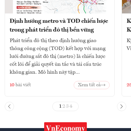
Định hướng metro và TOD chiến lược
K
trong phát triển đô thị bền vững
K
Phát triển đô thị theo định hướng giao
K
thông công cộng (TOD) kết hợp với mạng
V
lưới đường sắt đô thị (metro) là chiến lược
cốt lõi để giải quyết ùn tắc và tái cấu trúc
không gian. Mô hình này tập...
10
bài viết
Xem tất cả
2
1
2
3
4