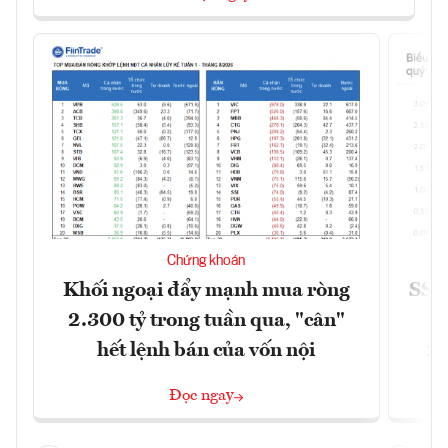
Chứng khoán
Khối ngoại đẩy mạnh mua ròng
SSI 
2.300 tỷ trong tuần qua, "cân"
hết lệnh bán của vốn nội
2/
Đọc ngay