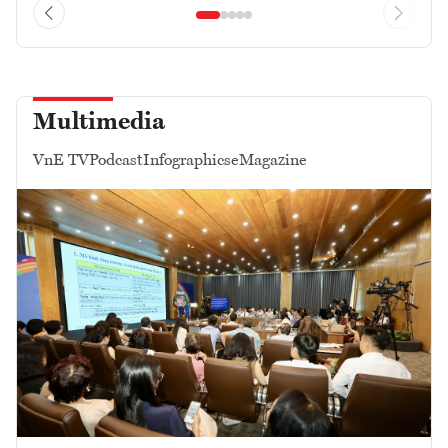
Multimedia
VnE TV
Podcast
Infographics
eMagazine