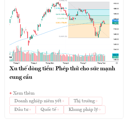
Xu thế dòng tiền: Phép thử cho sức mạnh
cung cầu
Xem thêm
Doanh nghiệp niêm yết
Thị trường
Đầu tư
Quốc tế
Khung pháp lý