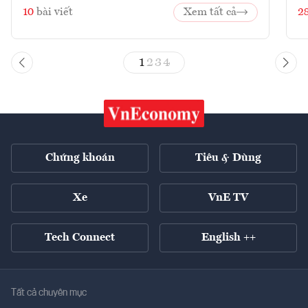
10
bài viết
Xem tất cả
2
1
2
3
4
Chứng khoán
Tiêu & Dùng
Xe
VnE TV
Tech Connect
English ++
Tất cả chuyên mục