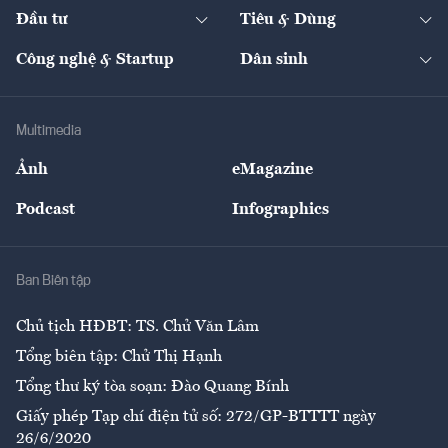
Chuyển động 24h
Đối thoại
The Guide
Video
Đầu tư
Tiêu & Dùng
Quản trị số
Cafe BĐS
Thị trường
Kinh doanh
Kết nối
Tạp chí kinh tế Việt Nam
eMagazine
Nhà đầu tư
Du lịch
Công nghệ & Startup
Dân sinh
Tư vấn
Nông sản
Doanh nhân
Tư vấn Tiêu & Dùng
Infographics
Hạ tầng
Sức khỏe
Khung pháp lý
Doanh nghiệp
Địa phương
Thị trường
Bảo hiểm
Multimedia
Sự kiện
Nhân lực
Ảnh
eMagazine
Đẹp +
An sinh
Podcast
Infographics
Giải trí
Y tế
Nhà
Ban Biên tập
Ẩm thực
Chủ tịch HĐBT: TS. Chử Văn Lâm
Tổng biên tập: Chử Thị Hạnh
Tổng thư ký tòa soạn: Đào Quang Bính
Giấy phép Tạp chí điện tử số: 272/GP-BTTTT ngày
26/6/2020