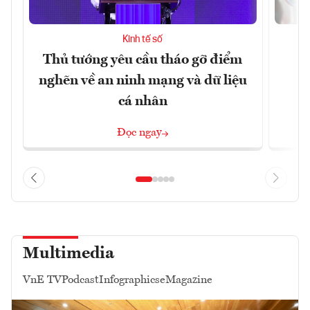
Kinh tế số
Thủ tướng yêu cầu tháo gỡ điểm
D
nghẽn về an ninh mạng và dữ liệu
c
cá nhân
Đọc ngay
Multimedia
VnE TV
Podcast
Infographics
eMagazine