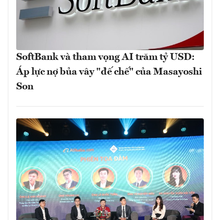
SoftBank và tham vọng AI trăm tỷ USD:
Áp lực nợ bủa vây "đế chế" của Masayoshi
Son