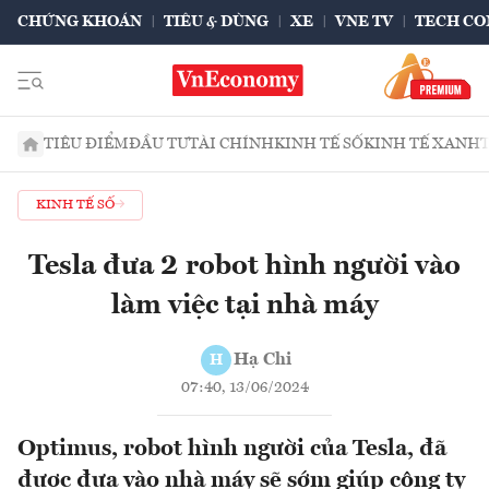
CHỨNG KHOÁN
TIÊU & DÙNG
XE
VNE TV
TECH CO
TIÊU ĐIỂM
ĐẦU TƯ
TÀI CHÍNH
KINH TẾ SỐ
KINH TẾ XANH
KINH TẾ SỐ
Tesla đưa 2 robot hình người vào
làm việc tại nhà máy
Hạ Chi
H
07:40, 13/06/2024
Optimus, robot hình người của Tesla, đã
đươc đưa vào nhà máy sẽ sớm giúp công ty