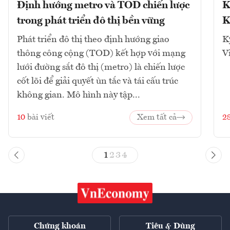
Định hướng metro và TOD chiến lược
K
trong phát triển đô thị bền vững
K
Phát triển đô thị theo định hướng giao
K
thông công cộng (TOD) kết hợp với mạng
V
lưới đường sắt đô thị (metro) là chiến lược
cốt lõi để giải quyết ùn tắc và tái cấu trúc
không gian. Mô hình này tập...
10
bài viết
Xem tất cả
2
1
2
3
4
Chứng khoán
Tiêu & Dùng