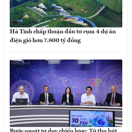
Hà Tĩnh chấp thuận đầu tư cụm 4 dự án
điện gió hơn 7.800 tỷ đồng
Bước ngoặt tư duy chiến lược: Từ thu hút