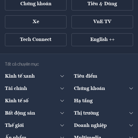
Chứng khoán
Tiêu & Dùng
Xe
VnE TV
Tech Connect
English ++
Tất cả chuyên mục
Kinh tế xanh
Tiêu điểm
Chuyển động xanh
Tài chính
Chứng khoán
Pháp lý
Ngân hàng
Doanh nghiệp niêm yết
Kinh tế số
Hạ tầng
Thương hiệu xanh
Thị trường vốn
Thị trường
Sản phẩm - Thị trường
Bất động sản
Thị trường
Diễn đàn
Thuế
Đầu tư
Tài sản số
Chính sách
Xuất nhập khẩu
Thế giới
Doanh nghiệp
Bảo hiểm
Quốc tế
Dịch vụ số
Thị trường
Khung pháp lý
Kinh tế
Chuyển động
Ấn phẩm
Multimedia