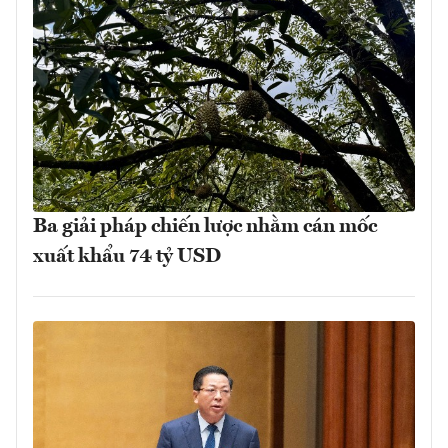
Ba giải pháp chiến lược nhằm cán mốc
xuất khẩu 74 tỷ USD