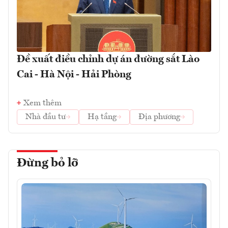
Đề xuất điều chỉnh dự án đường sắt Lào
Cai - Hà Nội - Hải Phòng
Xem thêm
Nhà đầu tư
Hạ tầng
Địa phương
Đừng bỏ lỡ