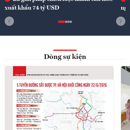
xuất khẩu 74 tỷ USD
ngu
Dòng sự kiện