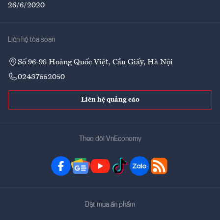
26/6/2020
Liên hệ tòa soạn
Số 96-98 Hoàng Quốc Việt, Cầu Giấy, Hà Nội
02437552050
Liên hệ quảng cáo
Theo dõi VnEconomy
Đặt mua ấn phẩm