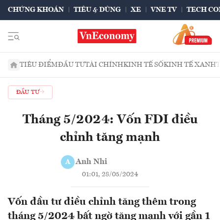
CHỨNG KHOÁN
TIÊU & DÙNG
XE
VNE TV
TECH CO
TIÊU ĐIỂM
ĐẦU TƯ
TÀI CHÍNH
KINH TẾ SỐ
KINH TẾ XANH
ĐẦU TƯ
Tháng 5/2024: Vốn FDI điều
chỉnh tăng mạnh
Anh Nhi
A
01:01, 28/05/2024
Vốn đầu tư điều chỉnh tăng thêm trong
tháng 5/2024 bất ngờ tăng mạnh với gần 1