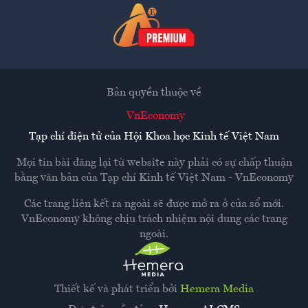
Bản quyền thuộc về
VnEconomy
Tạp chí điện tử của Hội Khoa học Kinh tế Việt Nam
Mọi tin bài đăng lại từ website này phải có sự chấp thuận
bằng văn bản của
Tạp chí Kinh tế Việt Nam - VnEconomy
Các trang liên kết ra ngoài sẽ được mở ra ở cửa sổ mới.
VnEconomy không chịu trách nhiệm nội dung các trang
ngoài.
Thiết kế và phát triển bởi
Hemera Media