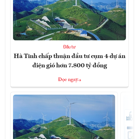
Đầu tư
Hà Tĩnh chấp thuận đầu tư cụm 4 dự án
điện gió hơn 7.800 tỷ đồng
Đọc ngay