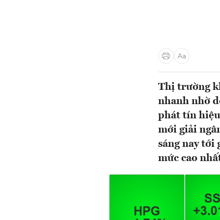
Thị trường k
nhanh nhờ dò
phát tín hiệ
mới giải ngân
sáng nay tới 
mức cao nhất