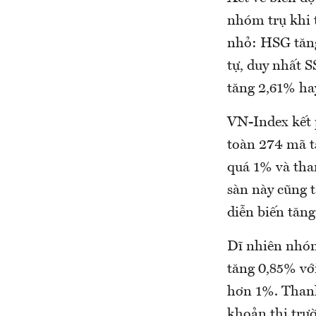
nhóm trụ khi 
nhỏ: HSG tăng
tự, duy nhất S
tăng 2,61% ha
VN-Index kết 
toàn 274 mã t
quá 1% và tha
sàn này cũng t
diễn biến tăng
Dĩ nhiên nhóm
tăng 0,85% vớ
hơn 1%. Thanh
khoản thị trư