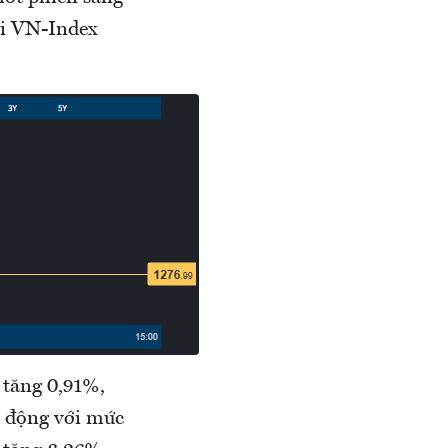
hi VN-Index
 tăng 0,91%,
i động với mức