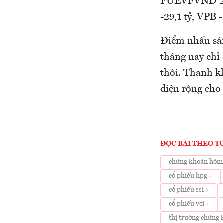
FUEVFVND 29,3
-29,1 tỷ, VPB 
Điểm nhấn sán
tháng nay chỉ
thôi. Thanh kh
diện rộng cho
ĐỌC BÀI THEO T
chứng khoán hôm
cổ phiếu hpg
cổ phiếu ssi
cổ phiếu vci
thị trường chứng