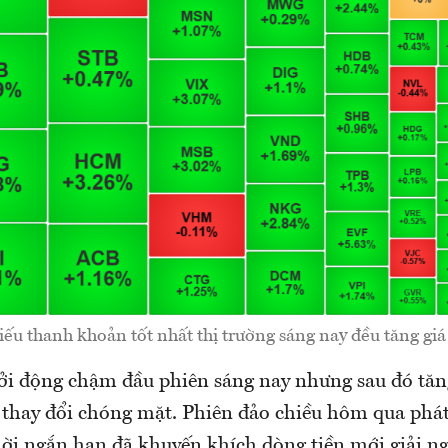
iếu thanh khoản tốt nhất thị trường sáng nay đều tăng giá
ởi động chậm đầu phiên sáng nay nhưng sau đó tă
 thay đổi chóng mặt. Phiên đảo chiều hôm qua phát 
lời ngắn hạn đã khuyến khích dòng tiền mới giải ng