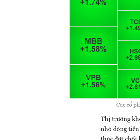
Các cổ ph
Thị trường kh
nhờ dòng tiền
thúc đợt chốt 