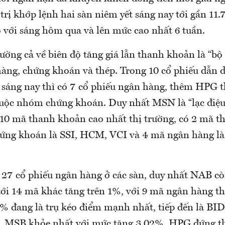
trị khớp lệnh hai sàn niêm yết sáng nay tới gần 11.
o với sáng hôm qua và lên mức cao nhất 6 tuần.
ường cả về biên độ tăng giá lẫn thanh khoản là “bộ
àng, chứng khoán và thép. Trong 10 cổ phiếu dẫn d
sáng nay thì có 7 cổ phiếu ngân hàng, thêm HPG
huộc nhóm chứng khoán. Duy nhất MSN là “lạc điệu
p 10 mã thanh khoản cao nhất thị trường, có 2 mã t
ứng khoán là SSI, HCM, VCI và 4 mã ngân hàng l
 27 cổ phiếu ngân hàng ở các sàn, duy nhất NAB cò
ới 14 mã khác tăng trên 1%, với 9 mã ngân hàng t
% đang là trụ kéo điểm mạnh nhất, tiếp đến là BID
ộ, MSB khỏe nhất với mức tăng 3,02%. HPG đứng t