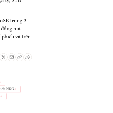
5 tỷ, STB
HoSE trong 2
ỷ đồng mà
ổ phiếu và trên
hiếu NKG