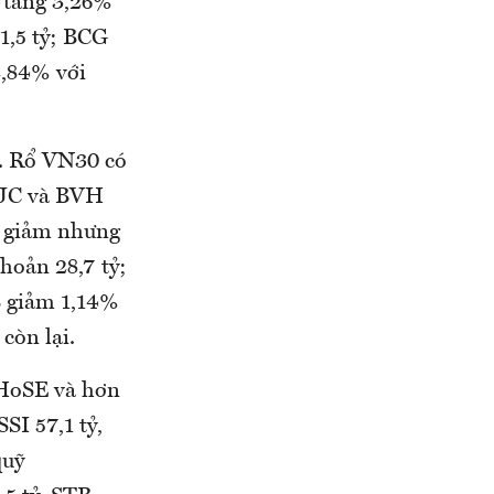
 tăng 3,26%
1,5 tỷ; BCG
2,84% với
g. Rổ VN30 có
VJC và BVH
m giảm nhưng
hoản 28,7 tỷ;
B giảm 1,14%
còn lại.
 HoSE và hơn
I 57,1 tỷ,
quỹ