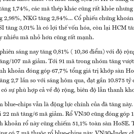
tăng 1,74%, các mã thép khác cũng rất khỏe nhưng
 2,98%, NKG tăng 2,84%... Cổ phiếu chứng khoán
SI tăng 3,01% là có lợi thế vốn hóa, còn lại HCM t
y nhiều mã nhỏ hơn cũng rất mạnh.
phiên sáng nay tăng 0,81% ( 10,36 điểm) với độ rộ
ăng/107 mã giảm. Tới 91 mã trong nhóm tăng vượt
nh khoản đóng góp 67,7% tổng giá trị khớp sàn Ho
ăng 2,7 lần so với sáng hôm qua, đạt gần 10.875 tỷ
 có sự phù hợp cả về độ rộng, biên độ lẫn thanh kh
 blue-chips vẫn là động lực chính của đà tăng này
i 22 mã tăng/6 mã giảm. Rổ VN30 cũng đóng góp 
 khoản rổ này cũng chiếm 51,1% toàn sàn HoSE. 
ờng có 7 mã thuộc rổ blue-chips này. VN30-Index c