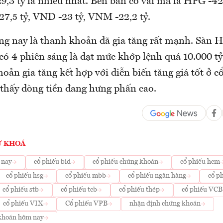
 tỷ là nhiều nhất. Bên bán có vài mã là HPG -42,
-27,5 tỷ, VND -23 tỷ, VNM -22,2 tỷ.
g nay là thanh khoản đã gia tăng rất mạnh. Sàn 
 có 4 phiên sáng là đạt mức khớp lệnh quá 10.000 t
oản gia tăng kết hợp với diễn biến tăng giá tốt ở c
 thấy dòng tiền đang hưng phấn cao.
Ừ KHOÁ
 nay
cổ phiếu bid
cổ phiếu chứng khoán
cổ phiếu hcm
cổ phiếu hsg
cổ phiếu mbb
cổ phiếu ngân hàng
cổ p
cổ phiếu stb
cổ phiếu tcb
cổ phiếu thép
cổ phiếu VCB
cổ phiếu VIX
Cổ phiếu VPB
nhận định chứng khoán
 khoán hôm nay