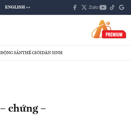
ENGLISH ++
 ĐỘNG SẢN
THẾ GIỚI
DÂN SINH
 – chứng –