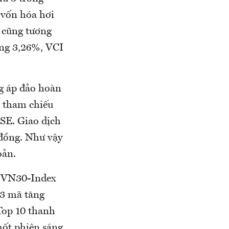
 vốn hóa hơi
 cũng tương
ăng 3,26%, VCI
ng áp đảo hoàn
 tham chiếu
SE. Giao dịch
 đồng. Như vậy
oản.
. VN30-Index
13 mã tăng
Top 10 thanh
hốt phiên sáng