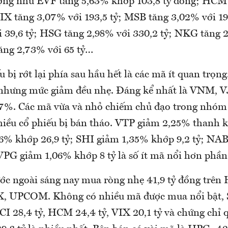
ượng như EVF tăng 5,63% khớp 103,8 tỷ đồng; HCM
VIX tăng 3,07% với 193,5 tỷ; MSB tăng 3,02% với 19
i 39,6 tỷ; HSG tăng 2,98% với 330,2 tỷ; NKG tăng 
tăng 2,73% với 65 tỷ…
bị rớt lại phía sau hầu hết là các mã ít quan trọn
 nhưng mức giảm đều nhẹ. Đáng kể nhất là VNM, 
57%. Các mã vừa và nhỏ chiếm chủ đạo trong nhó
iều cổ phiếu bị bán tháo. VTP giảm 2,25% thanh k
% khớp 26,9 tỷ; SHI giảm 1,35% khớp 9,2 tỷ; NA
VPG giảm 1,06% khớp 8 tỷ là số ít mã nổi hơn phần 
ớc ngoài sáng nay mua ròng nhẹ 41,9 tỷ đồng trên
X, UPCOM. Không có nhiều mã được mua nổi bật, SS
CI 28,4 tỷ, HCM 24,4 tỷ, VIX 20,1 tỷ và chứng chỉ 