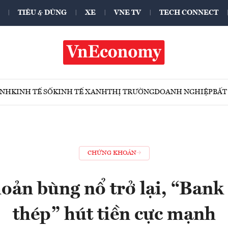
TIÊU & DÙNG
XE
VNE TV
TECH CONNECT
ÍNH
KINH TẾ SỐ
KINH TẾ XANH
THỊ TRƯỜNG
DOANH NGHIỆP
BẤT
CHỨNG KHOÁN
ản bùng nổ trở lại, “Bank
thép” hút tiền cực mạnh