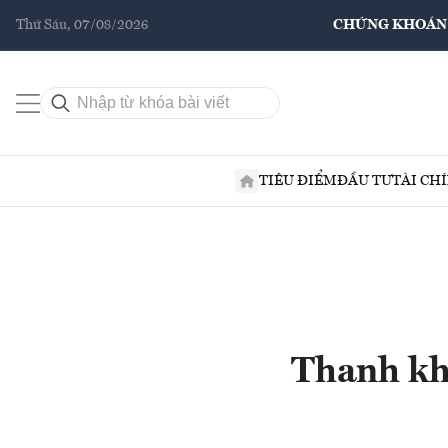
Thứ Sáu, 07/08/2026
CHỨNG KHOÁN
TIÊU ĐIỂM
ĐẦU TƯ
TÀI CH
Thanh kho