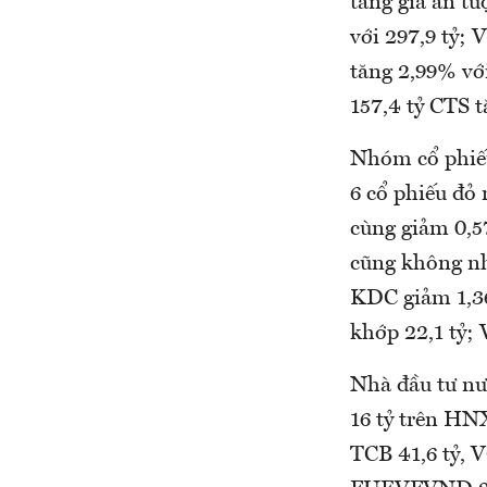
tăng giá ấn t
với 297,9 tỷ; 
tăng 2,99% vớ
157,4 tỷ CTS 
Nhóm cổ phiếu 
6 cổ phiếu đỏ
cùng giảm 0,
cũng không nh
KDC giảm 1,36
khớp 22,1 tỷ; 
Nhà đầu tư nư
16 tỷ trên HN
TCB 41,6 tỷ, V