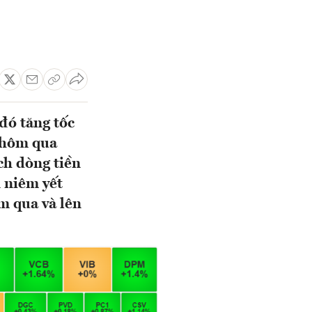
đó tăng tốc
 hôm qua
ch dòng tiền
n niêm yết
ôm qua và lên