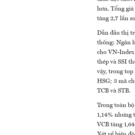
hơn. Tổng giá 
tăng 2,7 lần s
Dẫn đầu thị tr
thống: Ngân h
cho VN-Index 
thép và SSI t
vậy, trong to
HSG; 3 mã ch
TCB và STB.
Trong toàn bộ
1,14% nhưng t
VCB tăng 1,64
Xét về biên đ