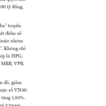
700 tỷ đồng,
 ba” truyền
ắt điểm số
 thuộc nhóm
”. Không chỉ
hép là HPG,
à MBB, VPB,
n đỏ, giảm
huộc rổ VN30.
 tăng 1,93%.
hứ 3 trong