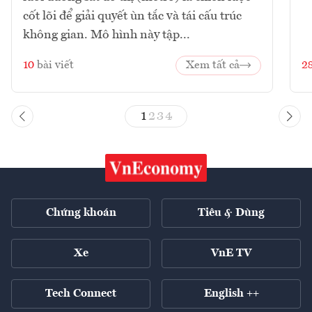
cốt lõi để giải quyết ùn tắc và tái cấu trúc
không gian. Mô hình này tập...
10
bài viết
Xem tất cả
2
1
2
3
4
Chứng khoán
Tiêu & Dùng
Xe
VnE TV
Tech Connect
English ++