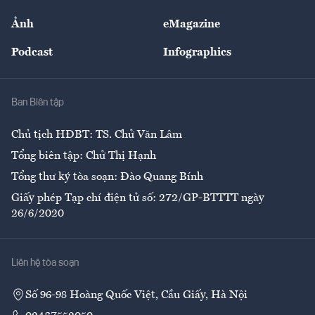
Sự kiện
Nhân lực
Ảnh
eMagazine
Đẹp +
An sinh
Podcast
Infographics
Giải trí
Y tế
Nhà
Ban Biên tập
Ẩm thực
Chủ tịch HĐBT: TS. Chử Văn Lâm
Tổng biên tập: Chử Thị Hạnh
Tổng thư ký tòa soạn: Đào Quang Bính
Giấy phép Tạp chí điện tử số: 272/GP-BTTTT ngày
26/6/2020
Liên hệ tòa soạn
Số 96-98 Hoàng Quốc Việt, Cầu Giấy, Hà Nội