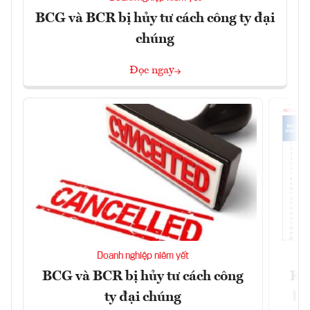
BCG và BCR bị hủy tư cách công ty đại
chúng
Đọc ngay
Doanh nghiệp niêm yết
BCG và BCR bị hủy tư cách công
Kh
ty đại chúng
ba