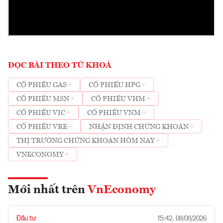
ĐỌC BÀI THEO TỪ KHOÁ
CỔ PHIẾU GAS
CỔ PHIẾU HPG
CỔ PHIẾU MSN
CỔ PHIẾU VHM
CỔ PHIẾU VIC
CỔ PHIẾU VNM
CỔ PHIẾU VRE
NHẬN ĐỊNH CHỨNG KHOÁN
THỊ TRƯỜNG CHỨNG KHOÁN HÔM NAY
VNECONOMY
Mới nhất trên
VnEconomy
Đầu tư
15:42, 08/08/2026