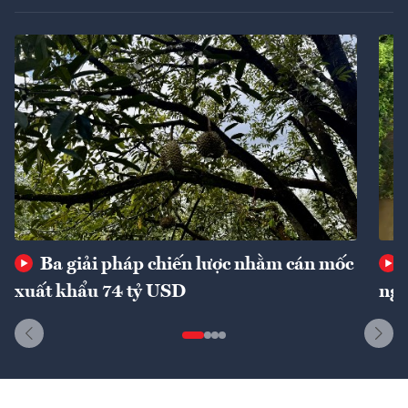
Ba giải pháp chiến lược nhằm cán mốc
xuất khẩu 74 tỷ USD
ngu