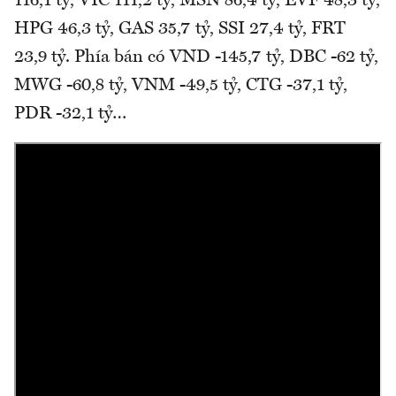
116,1 tỷ, VIC 111,2 tỷ, MSN 86,4 tỷ, EVF 48,3 tỷ,
HPG 46,3 tỷ, GAS 35,7 tỷ, SSI 27,4 tỷ, FRT
23,9 tỷ. Phía bán có VND -145,7 tỷ, DBC -62 tỷ,
MWG -60,8 tỷ, VNM -49,5 tỷ, CTG -37,1 tỷ,
PDR -32,1 tỷ…