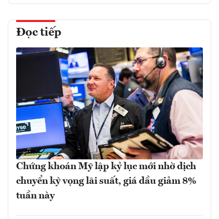
Đọc tiếp
Chứng khoán Mỹ lập kỷ lục mới nhờ dịch
chuyển kỳ vọng lãi suất, giá dầu giảm 8%
tuần này