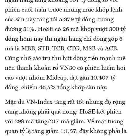
ngân hàng tăng khoảng 807 tỷ đồng so với
phiên cuối tuần trước nhưng mức khớp lệnh
của sàn này tăng tới 5.379 tỷ đồng, tương
đương 31%. HoSE có 26 mã khớp vượt 300 tỷ
đồng hôm nay thì ngân hàng chỉ đóng góp 6
mã là MBB, STB, TCB, CTG, MSB và ACB.
Cũng nhờ các trụ thu hút dòng tiền mạnh mẽ
nên thanh khoản rổ VN30 có phiên hiếm hoi
cao vượt nhóm Midcap, đạt gần 10.407 tỷ
đồng, chiếm 45,5% tổng khớp sàn này.
Mặc dù VN-Index tăng rất tốt nhưng độ rộng
cũng không phải quá nóng: HoSE kết phiên
với 298 mã tăng/217 mã giảm. Về mặt tương
quan tỷ lệ tăng giảm 1:1,37, đây không phải là