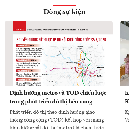
Dòng sự kiện
Định hướng metro và TOD chiến lược
K
trong phát triển đô thị bền vững
K
Phát triển đô thị theo định hướng giao
K
thông công cộng (TOD) kết hợp với mạng
V
lưới đường sắt đô thị (metro) là chiến lược