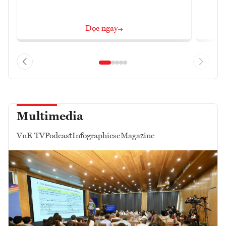
Đọc ngay
Multimedia
VnE TV
Podcast
Infographics
eMagazine