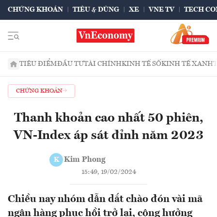
CHỨNG KHOÁN
TIÊU & DÙNG
XE
VNE TV
TECH CO
TIÊU ĐIỂM
ĐẦU TƯ
TÀI CHÍNH
KINH TẾ SỐ
KINH TẾ XANH
CHỨNG KHOÁN
Thanh khoản cao nhất 50 phiên,
VN-Index áp sát đỉnh năm 2023
Kim Phong
K
15:49, 19/02/2024
Chiều nay nhóm dẫn dắt chào đón vài mã
ngân hàng phục hồi trở lại, cộng hưởng