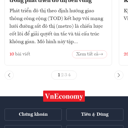
trong phát triển đô thị bền vững
K
Phát triển đô thị theo định hướng giao
K
thông công cộng (TOD) kết hợp với mạng
V
lưới đường sắt đô thị (metro) là chiến lược
cốt lõi để giải quyết ùn tắc và tái cấu trúc
không gian. Mô hình này tập...
10
bài viết
Xem tất cả
2
1
2
3
4
Chứng khoán
Tiêu & Dùng