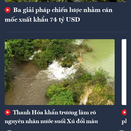
Ba giải pháp chiến lược nhằm cán
mốc xuất khẩu 74 tỷ USD
Thanh Hóa khẩn trương làm rõ
nguyên nhân nước suối Xú đổi màu
phí