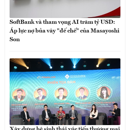
SoftBank và tham vọng AI trăm tỷ USD:
Áp lực nợ bủa vây "đế chế" của Masayoshi
Son
Xây dựng hệ sinh thái xúc tiến thương mại