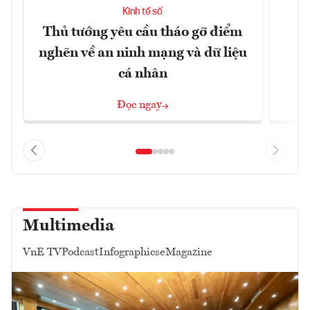
Kinh tế số
Thủ tướng yêu cầu tháo gỡ điểm
D
nghẽn về an ninh mạng và dữ liệu
c
cá nhân
Đọc ngay
Multimedia
VnE TV
Podcast
Infographics
eMagazine