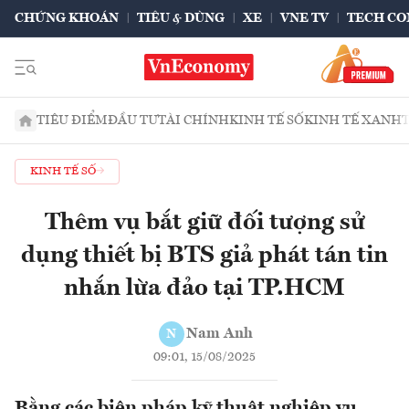
CHỨNG KHOÁN
TIÊU & DÙNG
XE
VNE TV
TECH CO
TIÊU ĐIỂM
ĐẦU TƯ
TÀI CHÍNH
KINH TẾ SỐ
KINH TẾ XANH
KINH TẾ SỐ
Thêm vụ bắt giữ đối tượng sử
dụng thiết bị BTS giả phát tán tin
nhắn lừa đảo tại TP.HCM
Nam Anh
N
09:01, 15/08/2025
Bằng các biện pháp kỹ thuật nghiệp vụ,