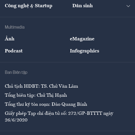
Tạp chí kinh tế Việt Nam
eMagazine
Nhà đầu tư
Du lịch
Công nghệ & Startup
Dân sinh
Tư vấn
Nông sản
Doanh nhân
Tư vấn Tiêu & Dùng
Infographics
Hạ tầng
Sức khỏe
Khung pháp lý
Doanh nghiệp
Địa phương
Thị trường
Bảo hiểm
Multimedia
Sự kiện
Nhân lực
Ảnh
eMagazine
Đẹp +
An sinh
Podcast
Infographics
Giải trí
Y tế
Nhà
Ban Biên tập
Ẩm thực
Chủ tịch HĐBT: TS. Chử Văn Lâm
Tổng biên tập: Chử Thị Hạnh
Tổng thư ký tòa soạn: Đào Quang Bính
Giấy phép Tạp chí điện tử số: 272/GP-BTTTT ngày
26/6/2020