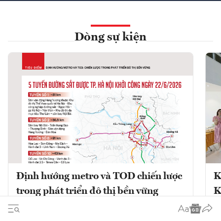
Dòng sự kiện
Định hướng metro và TOD chiến lược
K
trong phát triển đô thị bền vững
K
Phát triển đô thị theo định hướng giao
K