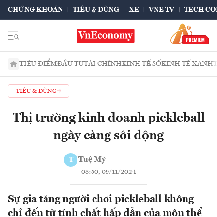
CHỨNG KHOÁN
TIÊU & DÙNG
XE
VNE TV
TECH CO
TIÊU ĐIỂM
ĐẦU TƯ
TÀI CHÍNH
KINH TẾ SỐ
KINH TẾ XANH
TIÊU & DÙNG
Thị trường kinh doanh pickleball
ngày càng sôi động
Tuệ Mỹ
T
08:50, 09/11/2024
Sự gia tăng người chơi pickleball không
chỉ đến từ tính chất hấp dẫn của môn thể