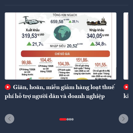
Giãn, hoãn, miễn giảm hàng loạt thuế
phí hỗ trợ người dân và doanh nghiệp
kin