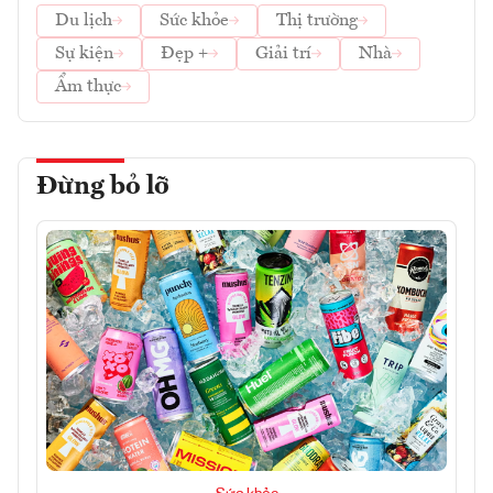
Du lịch
Sức khỏe
Thị trường
Sự kiện
Đẹp +
Giải trí
Nhà
Ẩm thực
Đừng bỏ lỡ