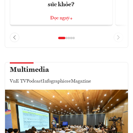
sức khỏe?
Đọc ngay
Multimedia
VnE TV
Podcast
Infographics
eMagazine