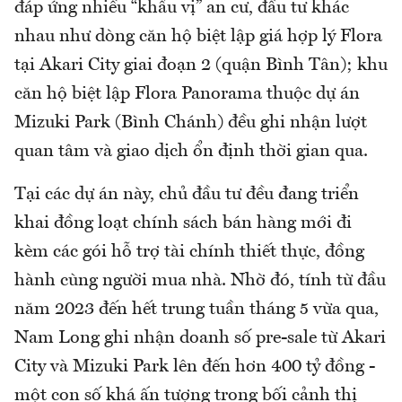
đáp ứng nhiều “khẩu vị” an cư, đầu tư khác
nhau như dòng căn hộ biệt lập giá hợp lý Flora
tại Akari City giai đoạn 2 (quận Bình Tân); khu
căn hộ biệt lập Flora Panorama thuộc dự án
Mizuki Park (Bình Chánh) đều ghi nhận lượt
quan tâm và giao dịch ổn định thời gian qua.
Tại các dự án này, chủ đầu tư đều đang triển
khai đồng loạt chính sách bán hàng mới đi
kèm các gói hỗ trợ tài chính thiết thực, đồng
hành cùng người mua nhà. Nhờ đó, tính từ đầu
năm 2023 đến hết trung tuần tháng 5 vừa qua,
Nam Long ghi nhận doanh số pre-sale từ Akari
City và Mizuki Park lên đến hơn 400 tỷ đồng -
một con số khá ấn tượng trong bối cảnh thị