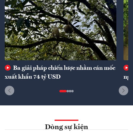
Ba giải pháp chiến lược nhằm cán mốc
xuất khẩu 74 tỷ USD
ngu
Dòng sự kiện