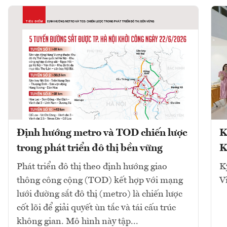
Định hướng metro và TOD chiến lược
K
trong phát triển đô thị bền vững
K
Phát triển đô thị theo định hướng giao
K
thông công cộng (TOD) kết hợp với mạng
V
lưới đường sắt đô thị (metro) là chiến lược
cốt lõi để giải quyết ùn tắc và tái cấu trúc
không gian. Mô hình này tập...