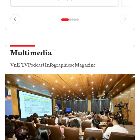
Multimedia
VnE TV
Podcast
Infographics
eMagazine