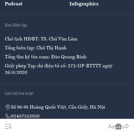
Podcast
Infographics
Giải trí
Y tế
Nhà
Ban Biên tập
Ẩm thực
Chủ tịch HĐBT: TS. Chử Văn Lâm
Tổng biên tập: Chử Thị Hạnh
Tổng thư ký tòa soạn: Đào Quang Bính
Giấy phép Tạp chí điện tử số: 272/GP-BTTTT ngày
26/6/2020
Liên hệ tòa soạn
Số 96-98 Hoàng Quốc Việt, Cầu Giấy, Hà Nội
02437552050
Liên hệ quảng cáo