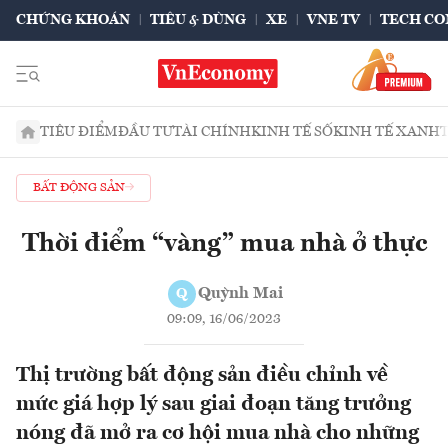
CHỨNG KHOÁN
TIÊU & DÙNG
XE
VNE TV
TECH CO
TIÊU ĐIỂM
ĐẦU TƯ
TÀI CHÍNH
KINH TẾ SỐ
KINH TẾ XANH
BẤT ĐỘNG SẢN
Thời điểm “vàng” mua nhà ở thực
Quỳnh Mai
Q
09:09, 16/06/2023
Thị trường bất động sản điều chỉnh về
mức giá hợp lý sau giai đoạn tăng trưởng
nóng đã mở ra cơ hội mua nhà cho những