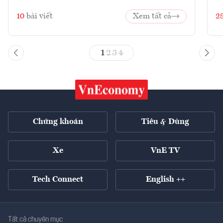
10
bài viết
Xem tất cả
2
1
2
3
4
Chứng khoán
Tiêu & Dùng
Xe
VnE TV
Tech Connect
English ++
Tất cả chuyên mục