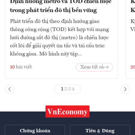
Định hướng metro và TOD chiến lược
K
trong phát triển đô thị bền vững
K
Phát triển đô thị theo định hướng giao
K
thông công cộng (TOD) kết hợp với mạng
V
lưới đường sắt đô thị (metro) là chiến lược
cốt lõi để giải quyết ùn tắc và tái cấu trúc
không gian. Mô hình này tập...
10
bài viết
Xem tất cả
2
1
2
3
4
Chứng khoán
Tiêu & Dùng