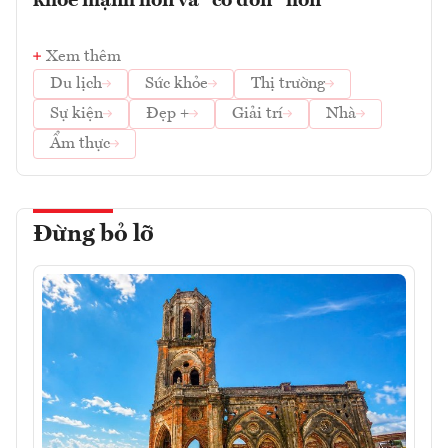
khoẻ mạnh hơn và “cô đơn” hơn
Xem thêm
Du lịch
Sức khỏe
Thị trường
Sự kiện
Đẹp +
Giải trí
Nhà
Ẩm thực
Đừng bỏ lỡ