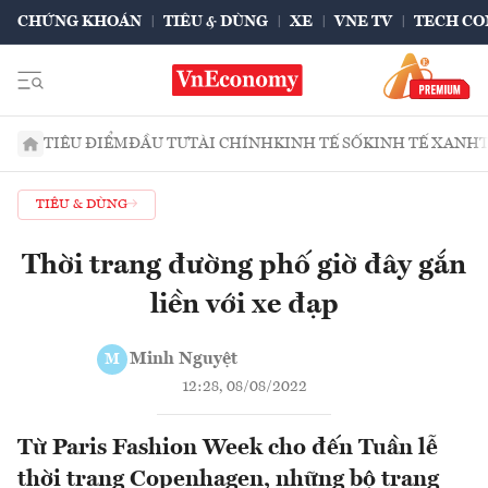
CHỨNG KHOÁN
TIÊU & DÙNG
XE
VNE TV
TECH CO
TIÊU ĐIỂM
ĐẦU TƯ
TÀI CHÍNH
KINH TẾ SỐ
KINH TẾ XANH
TIÊU & DÙNG
Thời trang đường phố giờ đây gắn
liền với xe đạp
Minh Nguyệt
M
12:28, 08/08/2022
Từ Paris Fashion Week cho đến Tuần lễ
thời trang Copenhagen, những bộ trang