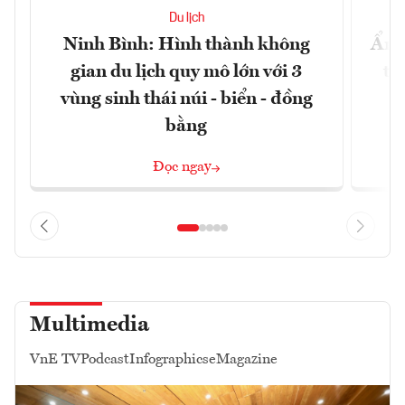
Du lịch
Ninh Bình: Hình thành không
Ẩm 
gian du lịch quy mô lớn với 3
tê
vùng sinh thái núi - biển - đồng
bằng
Đọc ngay
Multimedia
VnE TV
Podcast
Infographics
eMagazine