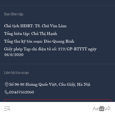
Nhà
Ban Biên tập
Ẩm thực
Chủ tịch HĐBT: TS. Chử Văn Lâm
Tổng biên tập: Chử Thị Hạnh
Tổng thư ký tòa soạn: Đào Quang Bính
Giấy phép Tạp chí điện tử số: 272/GP-BTTTT ngày
26/6/2020
Liên hệ tòa soạn
Số 96-98 Hoàng Quốc Việt, Cầu Giấy, Hà Nội
02437552050
Liên hệ quảng cáo