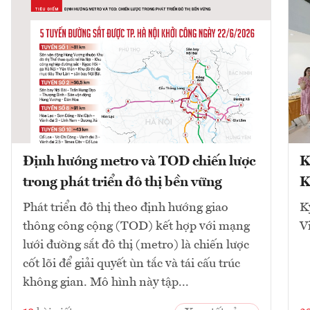
Định hướng metro và TOD chiến lược
K
trong phát triển đô thị bền vững
K
Phát triển đô thị theo định hướng giao
K
thông công cộng (TOD) kết hợp với mạng
V
lưới đường sắt đô thị (metro) là chiến lược
cốt lõi để giải quyết ùn tắc và tái cấu trúc
không gian. Mô hình này tập...