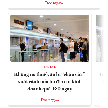
Đọc ngay
Tài chính
Không nợ thuế vẫn bị “chặn cửa”
Tron
xuất cảnh nếu bỏ địa chỉ kinh
từ
doanh quá 120 ngày
Đọc ngay