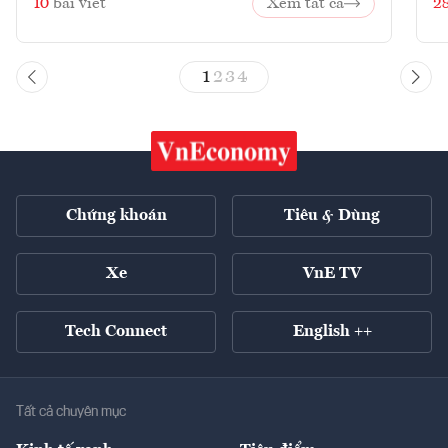
10
bài viết
Xem tất cả
2
1
2
3
4
Chứng khoán
Tiêu & Dùng
Xe
VnE TV
Tech Connect
English ++
Tất cả chuyên mục