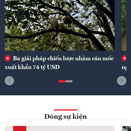
Ba giải pháp chiến lược nhằm cán mốc
xuất khẩu 74 tỷ USD
ngu
Dòng sự kiện