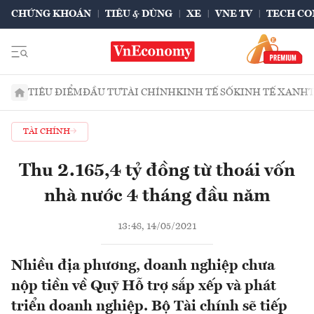
CHỨNG KHOÁN
TIÊU & DÙNG
XE
VNE TV
TECH CO
TIÊU ĐIỂM
ĐẦU TƯ
TÀI CHÍNH
KINH TẾ SỐ
KINH TẾ XANH
TÀI CHÍNH
Thu 2.165,4 tỷ đồng từ thoái vốn
nhà nước 4 tháng đầu năm
13:48, 14/05/2021
Nhiều địa phương, doanh nghiệp chưa
nộp tiền về Quỹ Hỗ trợ sắp xếp và phát
triển doanh nghiệp. Bộ Tài chính sẽ tiếp