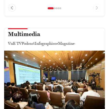
Multimedia
VnE TV
Podcast
Infographics
eMagazine