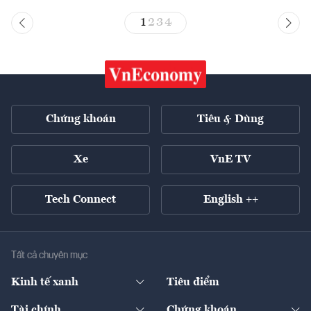
1
2
3
4
Chứng khoán
Tiêu & Dùng
Xe
VnE TV
Tech Connect
English ++
Tất cả chuyên mục
Kinh tế xanh
Tiêu điểm
Chuyển động xanh
Tài chính
Chứng khoán