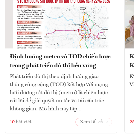
Định hướng metro và TOD chiến lược
K
trong phát triển đô thị bền vững
K
Phát triển đô thị theo định hướng giao
K
thông công cộng (TOD) kết hợp với mạng
V
lưới đường sắt đô thị (metro) là chiến lược
cốt lõi để giải quyết ùn tắc và tái cấu trúc
không gian. Mô hình này tập...
10
bài viết
Xem tất cả
2