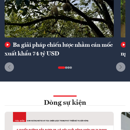
Ba giải pháp chiến lược nhằm cán mốc
xuất khẩu 74 tỷ USD
ngu
Dòng sự kiện