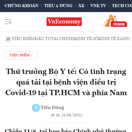
CHỨNG KHOÁN
TIÊU & DÙNG
XE
VNE TV
TECH CO
TIÊU ĐIỂM
ĐẦU TƯ
TÀI CHÍNH
KINH TẾ SỐ
KINH TẾ XANH
TIÊU ĐIỂM
Thứ trưởng Bộ Y tế: Có tình trạng
quá tải tại bệnh viện điều trị
Covid-19 tại TP.HCM và phía Nam
Tiến Dũng
T
19:19, 11/08/2021
Chiều 11/8, tại họp báo Chính phủ thường