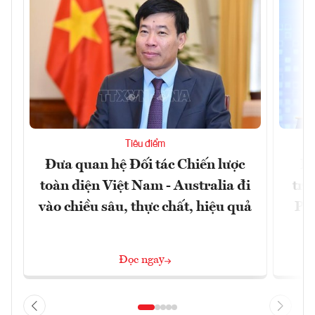
Tiêu điểm
Đưa quan hệ Đối tác Chiến lược
Ph
toàn diện Việt Nam - Australia đi
trự
vào chiều sâu, thực chất, hiệu quả
Phi
Đ
Đọc ngay