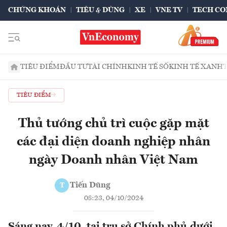
CHỨNG KHOÁN
TIÊU & DÙNG
XE
VNE TV
TECH CO
TIÊU ĐIỂM
ĐẦU TƯ
TÀI CHÍNH
KINH TẾ SỐ
KINH TẾ XANH
TIÊU ĐIỂM
Thủ tướng chủ trì cuộc gặp mặt
các đại diện doanh nghiệp nhân
ngày Doanh nhân Việt Nam
Tiến Dũng
T
08:23, 04/10/2024
Sáng nay, 4/10, tại trụ sở Chính phủ,dưới