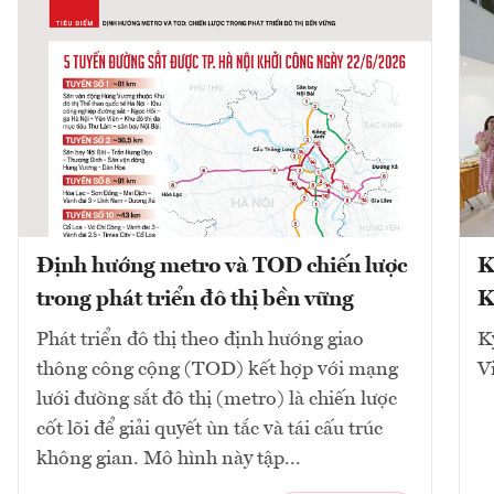
Định hướng metro và TOD chiến lược
K
trong phát triển đô thị bền vững
K
Phát triển đô thị theo định hướng giao
K
thông công cộng (TOD) kết hợp với mạng
V
lưới đường sắt đô thị (metro) là chiến lược
cốt lõi để giải quyết ùn tắc và tái cấu trúc
không gian. Mô hình này tập...