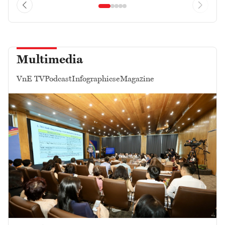
Multimedia
VnE TV
Podcast
Infographics
eMagazine