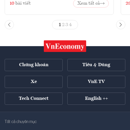
10
bài viết
Xem tất cả
2
1
2
3
4
Chứng khoán
Tiêu & Dùng
Xe
VnE TV
Tech Connect
English ++
Tất cả chuyên mục