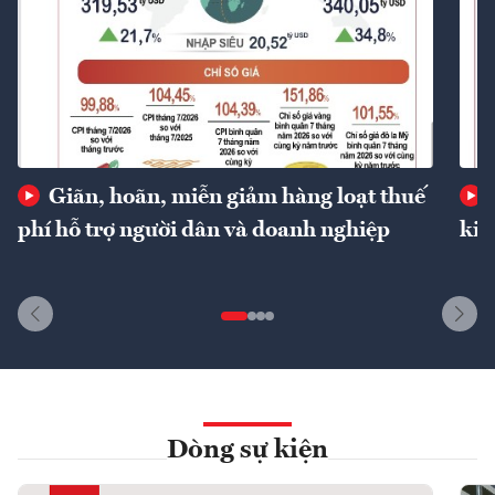
Giãn, hoãn, miễn giảm hàng loạt thuế
phí hỗ trợ người dân và doanh nghiệp
kin
Dòng sự kiện