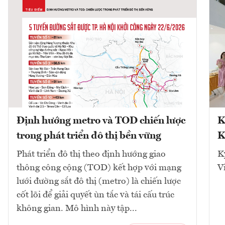
Định hướng metro và TOD chiến lược
K
trong phát triển đô thị bền vững
K
Phát triển đô thị theo định hướng giao
K
thông công cộng (TOD) kết hợp với mạng
V
lưới đường sắt đô thị (metro) là chiến lược
cốt lõi để giải quyết ùn tắc và tái cấu trúc
không gian. Mô hình này tập...