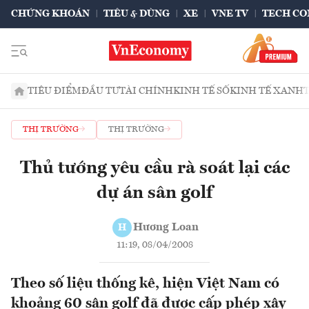
CHỨNG KHOÁN
TIÊU & DÙNG
XE
VNE TV
TECH CO
TIÊU ĐIỂM
ĐẦU TƯ
TÀI CHÍNH
KINH TẾ SỐ
KINH TẾ XANH
THỊ TRƯỜNG
THỊ TRƯỜNG
Thủ tướng yêu cầu rà soát lại các
dự án sân golf
Hương Loan
H
11:19, 08/04/2008
Theo số liệu thống kê, hiện Việt Nam có
khoảng 60 sân golf đã được cấp phép xây