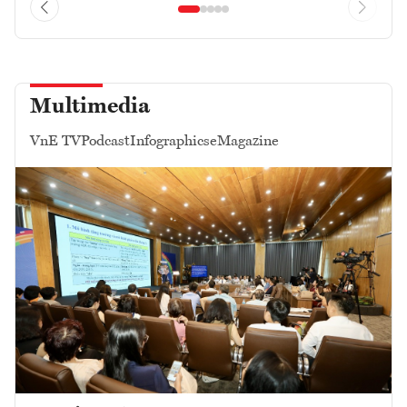
Multimedia
VnE TV
Podcast
Infographics
eMagazine