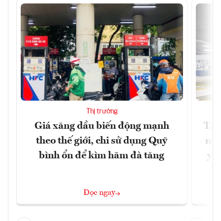
Thị trường
Giá xăng dầu biến động mạnh
Tăn
theo thế giới, chi sử dụng Quỹ
min
bình ổn để kìm hãm đà tăng
yêu
Đọc ngay