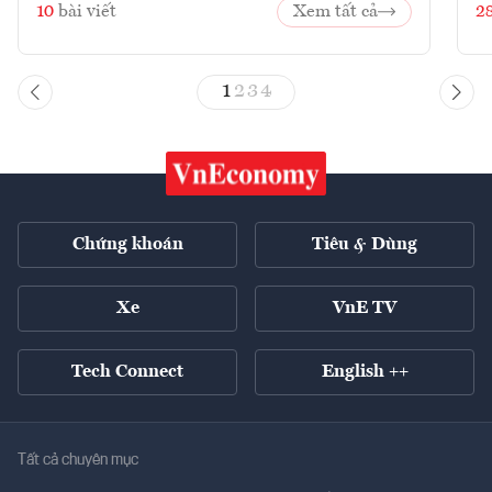
10
bài viết
Xem tất cả
2
1
2
3
4
Chứng khoán
Tiêu & Dùng
Xe
VnE TV
Tech Connect
English ++
Tất cả chuyên mục