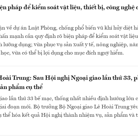
ện pháp để kiểm soát vật liệu, thiết bị, công nghệ 
ận về dự án Luật Phòng, chống phổ biến vũ khí hủy diệt h
hấn mạnh cần quy định rõ biện pháp để kiểm soát vật liệu, 
h lưỡng dụng; vừa phục vụ sản xuất y tế, nông nghiệp, nă
học, vừa có thể bị lợi dụng cho mục đích nguy hiểm.
oài Trung: Sau Hội nghị Ngoại giao lần thứ 33, 
sản phẩm cụ thể
iao lần thứ 33 bế mạc, thống nhất nhiều định hướng lớn 
giai đoạn mới. Bộ trưởng Bộ Ngoại giao Lê Hoài Trung yê
ụ thể hóa kết quả Hội nghị thành nhiệm vụ, sản phẩm và t