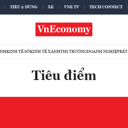
TIÊU & DÙNG
XE
VNE TV
TECH CONNECT
ÍNH
KINH TẾ SỐ
KINH TẾ XANH
THỊ TRƯỜNG
DOANH NGHIỆP
BẤT
Tiêu điểm