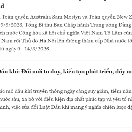
nd
a Toàn quyền Australia Sam Mostyn và Toàn quyền New 
g 9/8/2026, Tổng Bí thư Ban Chấp hành Trung ương Đảng
ịch nước Cộng hòa xã hội chủ nghĩa Việt Nam Tô Lâm cù
t Nam rời Thủ đô Hà Nội lên đường thăm cấp Nhà nước tới
ừ ngày 9 - 14/8/2026.
ầu khí: Đổi mới tư duy, kiến tạo phát triển, đẩy
ác mỏ dầu khí truyền thống ngày càng suy giảm, tiềm nă
ước sâu, xa bờ với điều kiện địa chất phức tạp và yếu tố 
inh, việc sửa đổi Luật Dầu khí mang ý nghĩa chiến lược đặc