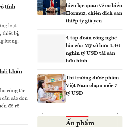
hiệu lạc quan về eo biển
có tính
Hormuz, chiến dịch can
thiệp tỷ giá yên
àng loạt.
thiết bị,
4 tập đoàn công nghệ
ng lượng,
lớn của Mỹ sở hữu 1,46
nghìn tỷ USD tài sản
hữu hình
phải khẩn
Thị trường dược phẩm
Việt Nam chạm mốc 7
cho công tác
tỷ USD
u cầu các đơn
iến độ rõ
Ấn phẩm