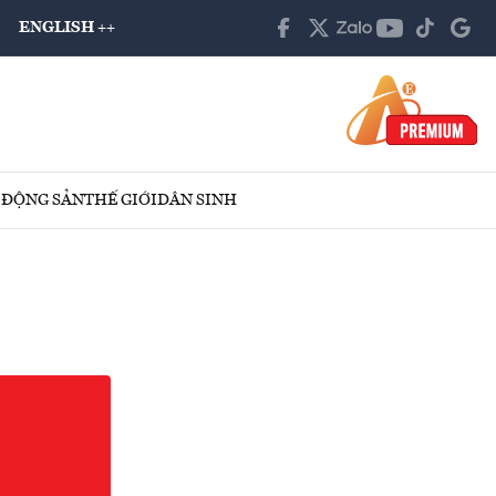
ENGLISH ++
 ĐỘNG SẢN
THẾ GIỚI
DÂN SINH