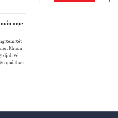
 chuẩn mực
ang xem xét
thiện khuôn
y định về
iệu quả thực