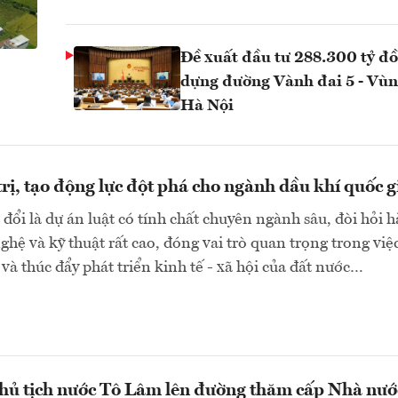
Đề xuất đầu tư 288.300 tỷ đ
dựng đường Vành đai 5 - Vù
Hà Nội
rị, tạo động lực đột phá cho ngành dầu khí quốc g
 đổi là dự án luật có tính chất chuyên ngành sâu, đòi hỏi
ghệ và kỹ thuật rất cao, đóng vai trò quan trọng trong vi
và thúc đẩy phát triển kinh tế - xã hội của đất nước…
Chủ tịch nước Tô Lâm lên đường thăm cấp Nhà nướ