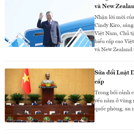
và New Zeala
Nhận lời mời củ
Cindy Kiro, sán
Việt Nam, Chủ t
biểu cấp cao Việ
và New Zealand t
Sửa đổi Luật D
cấp
Trong bối cảnh c
yếu nằm ở vùng n
quốc phòng, an n