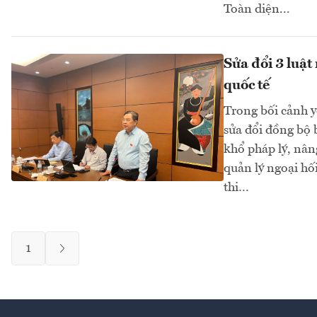
Toàn diện...
Sửa đổi 3 luật
quốc tế
Trong bối cảnh y
sửa đổi đồng bộ 
khổ pháp lý, nân
quản lý ngoại hố
thi…
1