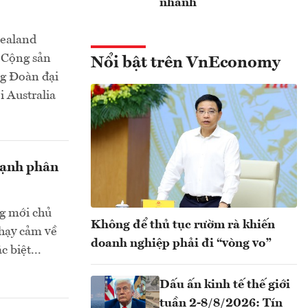
nhanh
Zealand
 Cộng sản
Nổi bật trên VnEconomy
ng Đoàn đại
 Australia
 mạnh phân
ng mới chủ
Không để thủ tục rườm rà khiến
nhạy cảm về
doanh nghiệp phải đi “vòng vo”
 biệt...
Dấu ấn kinh tế thế giới
tuần 2-8/8/2026: Tín