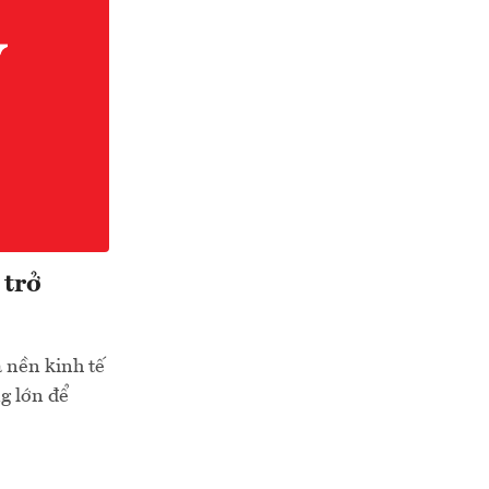
 trở
 nền kinh tế
ng lớn để