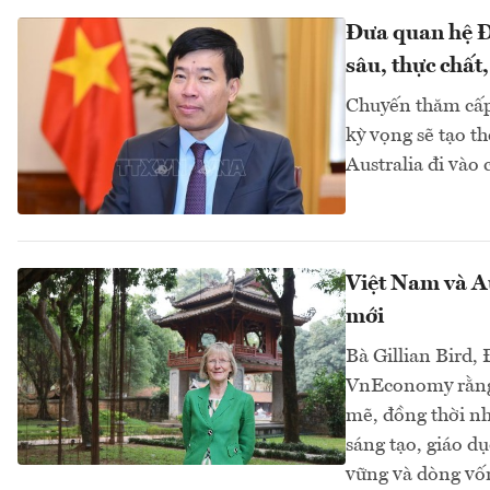
Đưa quan hệ Đố
sâu, thực chất
Chuyến thăm cấp
kỳ vọng sẽ tạo t
Australia đi vào 
Việt Nam và Au
mới
Bà Gillian Bird, 
VnEconomy rằng 
mẽ, đồng thời n
sáng tạo, giáo d
vững và dòng vốn