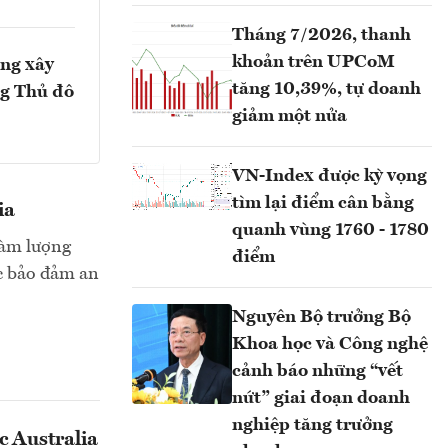
Tháng 7/2026, thanh
khoản trên UPCoM
ồng xây
tăng 10,39%, tự doanh
ng Thủ đô
giảm một nửa
VN-Index được kỳ vọng
tìm lại điểm cân bằng
ia
quanh vùng 1760 - 1780
 hàm lượng
điểm
ệc bảo đảm an
Nguyên Bộ trưởng Bộ
Khoa học và Công nghệ
cảnh báo những “vết
nứt” giai đoạn doanh
nghiệp tăng trưởng
c Australia