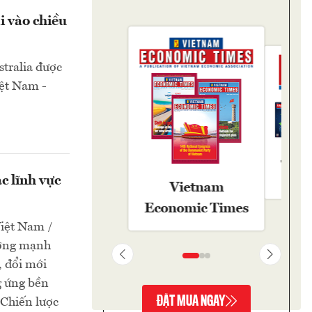
i vào chiều
tralia được
iệt Nam -
Tạp ch
c lĩnh vực
Vi
Vietnam
Economic Times
Việt Nam /
ưởng mạnh
, đổi mới
g ứng bền
ĐẶT MUA NGAY
 Chiến lược