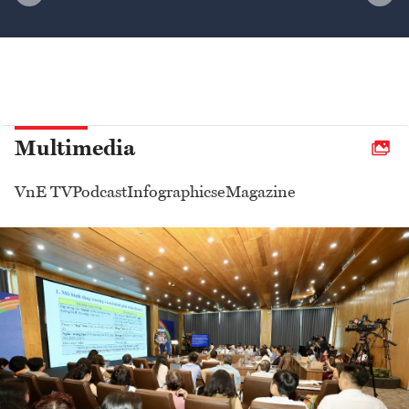
Multimedia
VnE TV
Podcast
Infographics
eMagazine