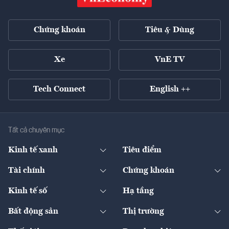
Chứng khoán
Tiêu & Dùng
Xe
VnE TV
Tech Connect
English ++
Tất cả chuyên mục
Kinh tế xanh
Tiêu điểm
Chuyển động xanh
Tài chính
Chứng khoán
Pháp lý
Ngân hàng
Doanh nghiệp niêm yết
Kinh tế số
Hạ tầng
Thương hiệu xanh
Thị trường vốn
Thị trường
Sản phẩm - Thị trường
Bất động sản
Thị trường
Diễn đàn
Thuế
Đầu tư
Tài sản số
Chính sách
Xuất nhập khẩu