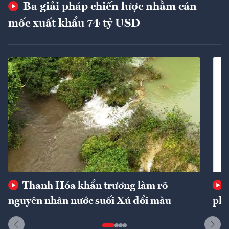
Ba giải pháp chiến lược nhằm cán
mốc xuất khẩu 74 tỷ USD
Thanh Hóa khẩn trương làm rõ
nguyên nhân nước suối Xú đổi màu
phí