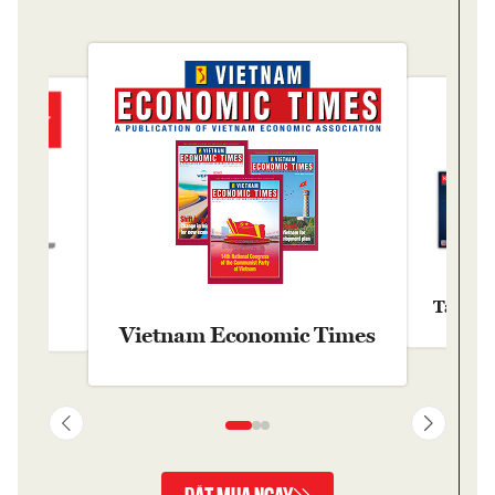
Tạp chí
y
Vietnam Economic Times