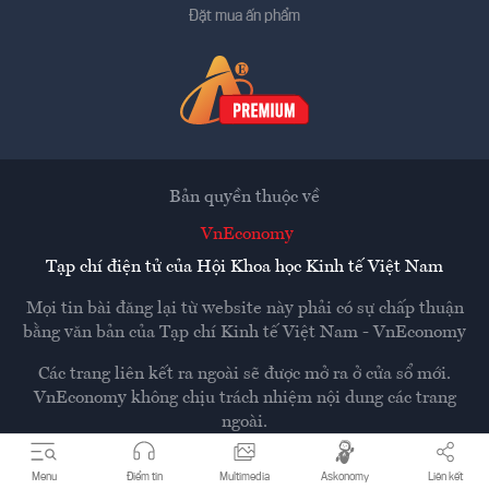
Đặt mua ấn phẩm
Bản quyền thuộc về
VnEconomy
Tạp chí điện tử của Hội Khoa học Kinh tế Việt Nam
Mọi tin bài đăng lại từ website này phải có sự chấp thuận
bằng văn bản của
Tạp chí Kinh tế Việt Nam - VnEconomy
Các trang liên kết ra ngoài sẽ được mở ra ở cửa sổ mới.
VnEconomy không chịu trách nhiệm nội dung các trang
ngoài.
Menu
Điểm tin
Multimedia
Askonomy
Liên kết