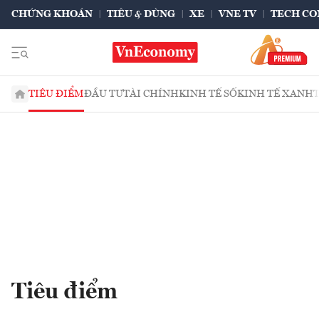
CHỨNG KHOÁN
TIÊU & DÙNG
XE
VNE TV
TECH CO
TIÊU ĐIỂM
ĐẦU TƯ
TÀI CHÍNH
KINH TẾ SỐ
KINH TẾ XANH
Tiêu điểm