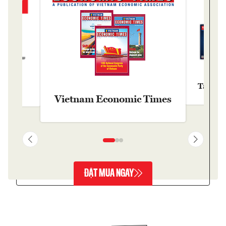
Tạp chí
y
Vietnam Economic Times
ĐẶT MUA NGAY