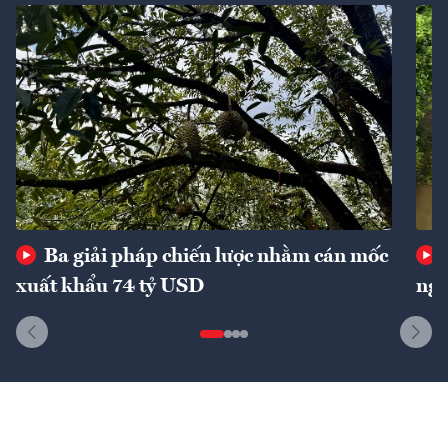
Ba giải pháp chiến lược nhằm cán mốc
xuất khẩu 74 tỷ USD
ngu