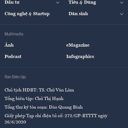
Đầu tư
Tiêu & Dùng
Quản trị số
Cafe BĐS
Thị trường
Kinh doanh
Kết nối
Tạp chí kinh tế Việt Nam
eMagazine
Nhà đầu tư
Du lịch
Công nghệ & Startup
Dân sinh
Tư vấn
Nông sản
Doanh nhân
Tư vấn Tiêu & Dùng
Infographics
Hạ tầng
Sức khỏe
Khung pháp lý
Doanh nghiệp
Địa phương
Thị trường
Bảo hiểm
Multimedia
Sự kiện
Nhân lực
Ảnh
eMagazine
Đẹp +
An sinh
Podcast
Infographics
Giải trí
Y tế
Nhà
Ban Biên tập
Ẩm thực
Chủ tịch HĐBT: TS. Chử Văn Lâm
Tổng biên tập: Chử Thị Hạnh
Tổng thư ký tòa soạn: Đào Quang Bính
Giấy phép Tạp chí điện tử số: 272/GP-BTTTT ngày
26/6/2020