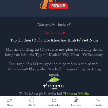
Bản quyền thuộc về
VnEconomy
Tạp chí điện tử của Hội Khoa học Kinh tế Việt Nam
Mọi tin bài đăng lại từ website này phải có sự chấp thuận
bằng văn bản của
Tạp chí Kinh tế Việt Nam - VnEconomy
Các trang liên kết ra ngoài sẽ được mở ra ở cửa sổ mới.
VnEconomy không chịu trách nhiệm nội dung các trang
ngoài.
Thiết kế và phát triển bởi
Hemera Media
Dựa trên nền tảng
Hemera AI CMS
Menu
Điểm tin
Multimedia
Askonomy
Liên kết