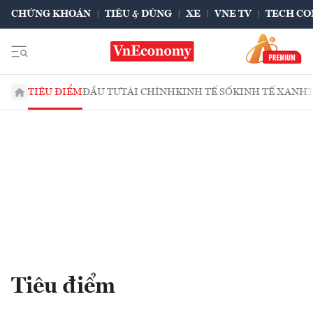
CHỨNG KHOÁN
TIÊU & DÙNG
XE
VNE TV
TECH CO
TIÊU ĐIỂM
ĐẦU TƯ
TÀI CHÍNH
KINH TẾ SỐ
KINH TẾ XANH
Tiêu điểm