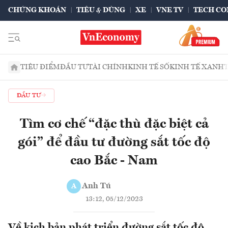
CHỨNG KHOÁN
TIÊU & DÙNG
XE
VNE TV
TECH CO
TIÊU ĐIỂM
ĐẦU TƯ
TÀI CHÍNH
KINH TẾ SỐ
KINH TẾ XANH
ĐẦU TƯ
Tìm cơ chế “đặc thù đặc biệt cả
gói” để đầu tư đường sắt tốc độ
cao Bắc - Nam
Anh Tú
A
13:12, 05/12/2023
Về kịch bản phát triển đường sắt tốc độ