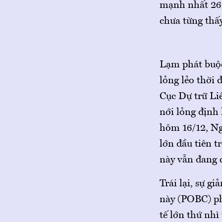
mạnh nhất 26 
chưa từng thấy
Lạm phát buộc 
lỏng lẻo thời 
Cục Dự trữ Li
nới lỏng định 
hôm 16/12, N
lớn đầu tiên t
này vẫn đang 
Trái lại, sự 
này (POBC) phả
tế lớn thứ nhì