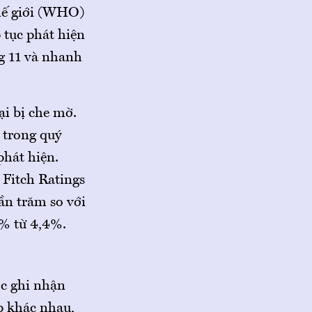
thế giới (WHO)
 tục phát hiện
g 11 và nhanh
ại bị che mờ.
 trong quý
phát hiện.
 Fitch Ratings
ần trăm so với
2% từ 4,4%.
ợc ghi nhận
p khác nhau,