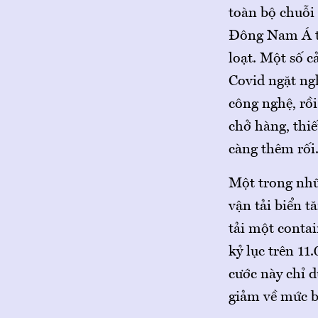
toàn bộ chuỗi
Đông Nam Á tr
loạt. Một số c
Covid ngặt ng
công nghệ, rồi
chở hàng, thiế
càng thêm rối
Một trong nhữ
vận tải biển t
tải một conta
kỷ lục trên 11
cước này chỉ d
giảm về mức b