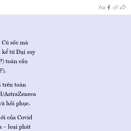
. Cú sốc mà
t kể từ Đại suy
P) toàn cầu
F).
 trên toàn
rd/AstraZeneca
và hồi phục.
mới của Covid
 – loại phát