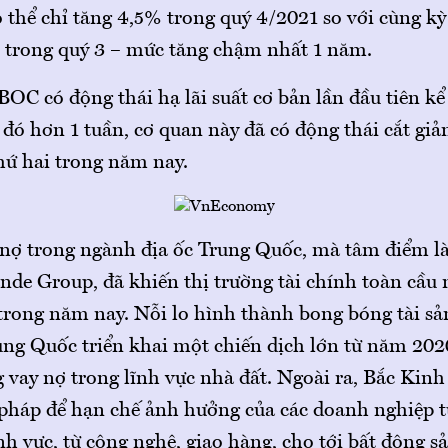
 thể chỉ tăng 4,5% trong quý 4/2021 so với cùng kỳ
 trong quý 3 – mức tăng chậm nhất 1 năm.
OC có động thái hạ lãi suất cơ bản lần đầu tiên kể
đó hơn 1 tuần, cơ quan này đã có động thái cắt giảm
hứ hai trong năm nay.
ợ trong ngành địa ốc Trung Quốc, mà tâm điểm là
nde Group, đã khiến thị trường tài chính toàn cầu
 trong năm nay. Nỗi lo hình thành bong bóng tài sả
ng Quốc triển khai một chiến dịch lớn từ năm 20
 vay nợ trong lĩnh vực nhà đất. Ngoài ra, Bắc Kinh
 pháp để hạn chế ảnh hưởng của các doanh nghiệp 
nh vực, từ công nghệ, giao hàng, cho tới bất động s