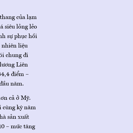
 thang của lạm
á siêu lỏng lẻo
nh sự phục hồi
 nhiên liệu
ói chung đi
 lương Liên
34,4 điểm –
 đầu năm.
hơn cả ở Mỹ.
ới cùng kỳ năm
hà sản xuất
 10 – mức tăng