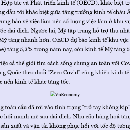
Hợp tác và Phát triển kinh tế (OECD), khác biệt tr
g dẫn tới khác biệt giữa tăng trưởng kinh tế châu 
ung bảo vệ việc làm nên số lượng việc làm ở khu v
ớc đại dịch. Ngược lại, Mỹ tập trung hỗ trợ thu nhậ
Mỹ tăng nhanh hơn. OECD dự báo kinh tế khu vực
e) tăng 5,2% trong năm nay, còn kinh tế Mỹ tăng 5
iệc cả thế giới tìm cách sống chung an toàn với Cov
g Quốc theo đuổi “Zero Covid” cũng khiến kinh tế
ác nền kinh tế khác tăng tốc.
 toàn cầu đã rơi vào tình trạng “trở tay không kịp
hục hồi mạnh mẽ sau đại dịch. Nhu cầu hàng hoá tăn
sản xuất và vận tải không phục hồi với tốc độ tươn