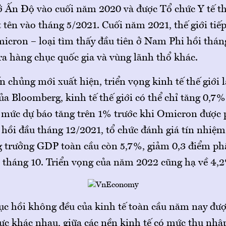
 ở Ấn Độ vào cuối năm 2020 và được Tổ chức Y tế 
 tên vào tháng 5/2021. Cuối năm 2021, thế giới tiếp
icron – loại tìm thấy đầu tiên ở Nam Phi hồi thán
ra hàng chục quốc gia và vùng lãnh thổ khác.
n chủng mới xuất hiện, triển vọng kinh tế thế giới l
a Bloomberg, kinh tế thế giới có thể chỉ tăng 0,7%
i mức dự báo tăng trên 1% trước khi Omicron được 
 hồi đầu tháng 12/2021, tổ chức đánh giá tín nhiệm
g trưởng GDP toàn cầu còn 5,7%, giảm 0,3 điểm ph
i tháng 10. Triển vọng của năm 2022 cũng hạ về 4,
ục hồi không đều của kinh tế toàn cầu năm nay đư
vực khác nhau, giữa các nền kinh tế có mức thu nhậ