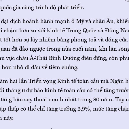
 quốc gia cùng trình độ phát triển.
đại dịch hoành hành mạnh ở Mỹ và châu Âu, khiến
ồi chậm hơn so với kinh tế Trung Quốc và Đông N
 tốt hơn sự lây nhiễm bằng phong toả và đóng cửa 
quan đã đảo ngược trong nửa cuối năm, khi làn són
hu vực châu Á-Thái Bình Dương điêu đứng, còn ph
t hơn nhờ đi đầu về tiêm chủng.
ăm hai lần Triển vọng Kinh tế toàn cầu mà Ngân h
i tháng 6 dự báo kinh tế toàn cầu có thể tăng trưở
tăng hậu suy thoái mạnh nhất trong 80 năm. Tuy n
hập thấp có thể chỉ tăng trưởng 2,9%, mức tăng ch
 này.