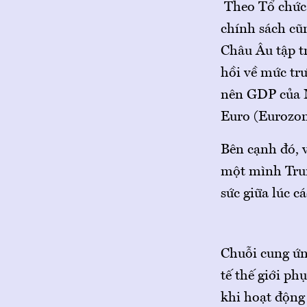
Theo Tổ chức 
chính sách cũn
Châu Âu tập tr
hồi về mức trư
nên GDP của 
Euro (Eurozon
Bên cạnh đó, v
một mình Trun
sức giữa lúc c
Chuỗi cung ứng
tế thế giới p
khi hoạt động 