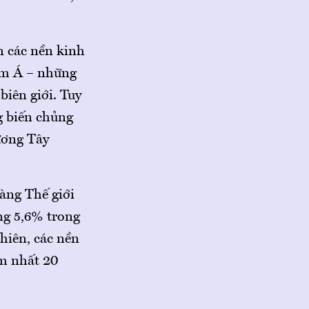
 các nền kinh
am Á – những
biên giới. Tuy
g biến chủng
ương Tây
àng Thế giới
ng 5,6% trong
hiên, các nền
ậm nhất 20