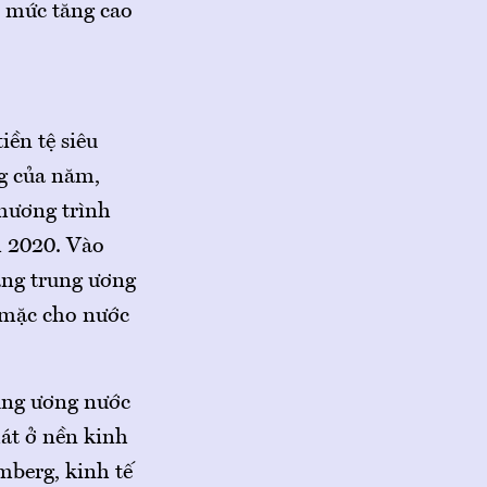
, mức tăng cao
iền tệ siêu
ng của năm,
chương trình
m 2020. Vào
ng trung ương
, mặc cho nước
rung ương nước
hát ở nền kinh
mberg, kinh tế