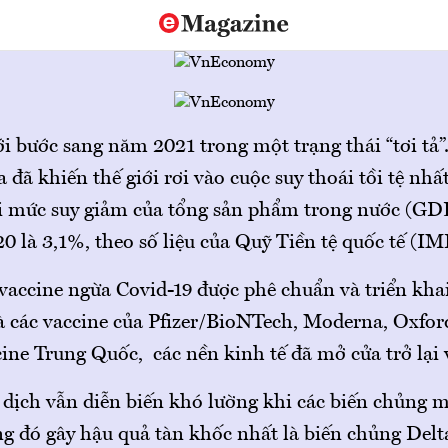
ới bước sang năm 2021 trong một trạng thái “tơi tả”
a đã khiến thế giới rơi vào cuộc suy thoái tồi tệ nhấ
ới mức suy giảm của tổng sản phẩm trong nước (GD
 là 3,1%, theo số liệu của Quỹ Tiền tệ quốc tế (IM
vaccine ngừa Covid-19 được phê chuẩn và triển khai
là các vaccine của Pfizer/BioNTech, Moderna, Oxfo
ine Trung Quốc, các nền kinh tế đã mở cửa trở lại 
 dịch vẫn diễn biến khó lường khi các biến chủng 
ng đó gây hậu quả tàn khốc nhất là biến chủng Delta