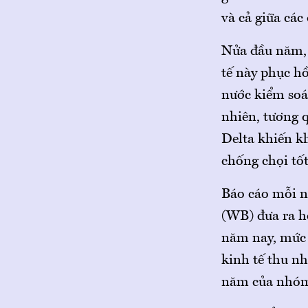
và cả giữa các
Nửa đầu năm, 
tế này phục h
nước kiểm soát
nhiên, tương 
Delta khiến k
chống chọi tố
Báo cáo mỗi n
(WB) đưa ra hồ
năm nay, mức 
kinh tế thu n
năm của nhóm