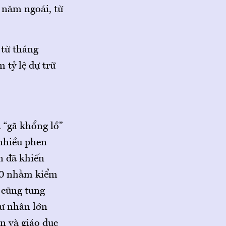
 năm ngoái, từ
 từ tháng
 tỷ lệ dự trữ
 “gã khổng lồ”
 nhiều phen
n đã khiến
20 nhằm kiểm
 cũng tung
tư nhân lớn
ản và giáo dục