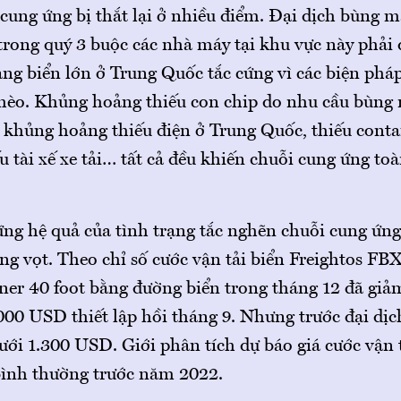
 cung ứng bị thắt lại ở nhiều điểm. Đại dịch bùng 
ong quý 3 buộc các nhà máy tại khu vực này phải
ảng biển lớn ở Trung Quốc tắc cứng vì các biện phá
hèo. Khủng hoảng thiếu con chip do nhu cầu bùng n
 khủng hoảng thiếu điện ở Trung Quốc, thiếu contai
u tài xế xe tải… tất cả đều khiến chuỗi cung ứng toà
.
ng hệ quả của tình trạng tắc nghẽn chuỗi cung ứng 
ăng vọt. Theo chỉ số cước vận tải biển Freightos FBX
iner 40 foot bằng đường biển trong tháng 12 đã gi
.000 USD thiết lập hồi tháng 9. Nhưng trước đại dịc
ưới 1.300 USD. Giới phân tích dự báo giá cước vận 
ình thường trước năm 2022.