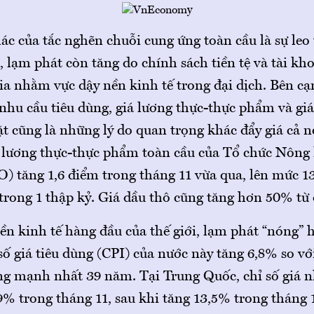
ác của tắc nghẽn chuỗi cung ứng toàn cầu là sự leo
, lạm phát còn tăng do chính sách tiền tệ và tài kho
ia nhằm vực dậy nền kinh tế trong đại dịch. Bên cạ
hu cầu tiêu dùng, giá lương thực-thực phẩm và giá
t cũng là những lý do quan trọng khác đẩy giá cả n
iá lương thực-thực phẩm toàn cầu của Tổ chức Nông
O) tăng 1,6 điểm trong tháng 11 vừa qua, lên mức 1
trong 1 thập kỷ. Giá dầu thô cũng tăng hơn 50% từ
ền kinh tế hàng đầu của thế giới, lạm phát “nóng” 
số giá tiêu dùng (CPI) của nước này tăng 6,8% so v
ng mạnh nhất 39 năm. Tại Trung Quốc, chỉ số giá n
9% trong tháng 11, sau khi tăng 13,5% trong tháng