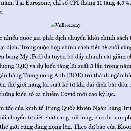
năm. Tại Eurozone, chỉ số CPI tháng 11 tăng 4,9%
.
nhiều quốc gia phải dịch chuyển khỏi chính sách t
đại dịch. Trong cuộc họp chính sách tiền tệ cuối cù
ên bang Mỹ (Fed) đã tuyên bố đẩy nhanh cắt giảm 
lượng (QE) và dự kiến tăng lãi suất 3 lần trong nă
gân hàng Trung ương Anh (BOE) trở thành ngân hà
rên thế giới nâng lãi suất kể từ khi đại dịch bắt đầu
chứng kiến số ca nhiễm Covid mới cao kỷ lục.
giảm tốc của kinh tế Trung Quốc khiến Ngân hàng T
i chuyển từ siết chặt sang nới lỏng, cho dù lạm p
 thế giới cũng đang nóng lên. Theo dự báo của Bloo