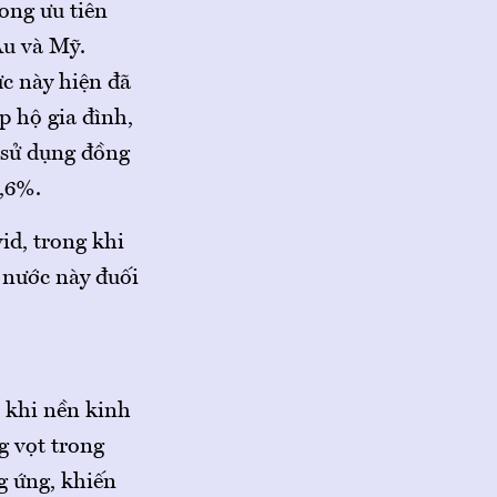
ong ưu tiên
Âu và Mỹ.
ực này hiện đã
p hộ gia đình,
 sử dụng đồng
,6%.
id, trong khi
 nước này đuối
” khi nền kinh
g vọt trong
g ứng, khiến