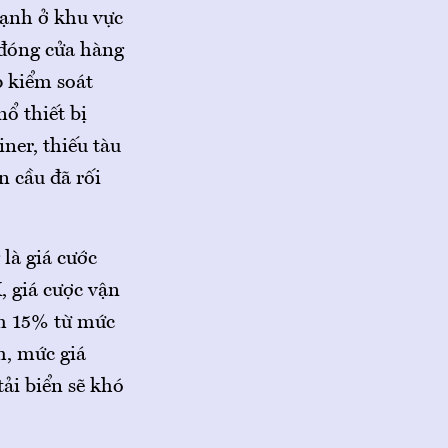
mạnh ở khu vực
 đóng cửa hàng
p kiểm soát
ổ thiết bị
ner, thiếu tàu
n cầu đã rối
là giá cước
, giá cược vận
ảm 15% từ mức
h, mức giá
tải biển sẽ khó