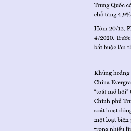
Trung Quốc có
chỗ tăng 4,9%
Hôm 20/12, PB
4/2020. Trước 
bắt buộc lần t
Khủng hoảng n
China Evergra
“toát mồ hôi”
Chính phủ Tru
soát hoạt động
một loạt biện
trong nhiều lĩ