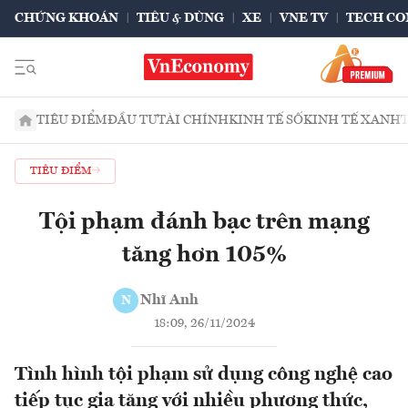
CHỨNG KHOÁN
TIÊU & DÙNG
XE
VNE TV
TECH CO
TIÊU ĐIỂM
ĐẦU TƯ
TÀI CHÍNH
KINH TẾ SỐ
KINH TẾ XANH
TIÊU ĐIỂM
Tội phạm đánh bạc trên mạng
tăng hơn 105%
Nhĩ Anh
N
18:09, 26/11/2024
Tình hình tội phạm sử dụng công nghệ cao
tiếp tục gia tăng với nhiều phương thức,