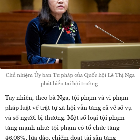
Chủ nhiệm Ủy ban Tư pháp của Quốc hội Lê Thị Nga
phát biểu tại hội trường.
Tuy nhiên, theo bà Nga, tội phạm và vi phạm
pháp luật về trật tự xã hội vẫn tăng cả về số vụ
và số người bị thương. Một số loại tội phạm
tăng mạnh như: tội phạm có tổ chức tăng
46,08%, lừa đảo, chiếm đoạt tài sản tăng