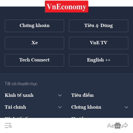
Chứng khoán
Tiêu & Dùng
Xe
VnE TV
Tech Connect
English ++
Tất cả chuyên mục
Kinh tế xanh
Tiêu điểm
Chuyển động xanh
Tài chính
Chứng khoán
Pháp lý
Ngân hàng
Doanh nghiệp niêm yết
Kinh tế số
Hạ tầng
Thương hiệu xanh
Thị trường vốn
Thị trường
Sản phẩm - Thị trường
Bất động sản
Thị trường