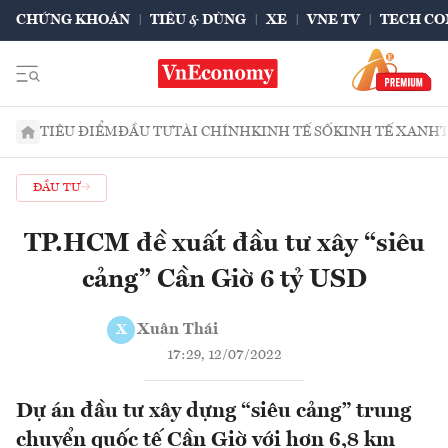
CHỨNG KHOÁN
TIÊU & DÙNG
XE
VNE TV
TECH CO
TIÊU ĐIỂM
ĐẦU TƯ
TÀI CHÍNH
KINH TẾ SỐ
KINH TẾ XANH
ĐẦU TƯ
TP.HCM đề xuất đầu tư xây “siêu
cảng” Cần Giờ 6 tỷ USD
Xuân Thái
X
17:29, 12/07/2022
Dự án đầu tư xây dựng “siêu cảng” trung
chuyển quốc tế Cần Giờ với hơn 6,8 km