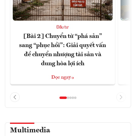
Đầu tư
[Bài 2] Chuyển từ “phá sản”
K
sang “phục hồi”: Giải quyết vấn
đề chuyển nhượng tài sản và
dung hòa lợi ích
Đọc ngay
Multimedia