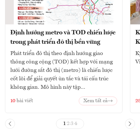
Định hướng metro và TOD chiến lược
K
trong phát triển đô thị bền vững
K
Phát triển đô thị theo định hướng giao
K
thông công cộng (TOD) kết hợp với mạng
V
lưới đường sắt đô thị (metro) là chiến lược
cốt lõi để giải quyết ùn tắc và tái cấu trúc
không gian. Mô hình này tập...
10
bài viết
Xem tất cả
2
1
2
3
4