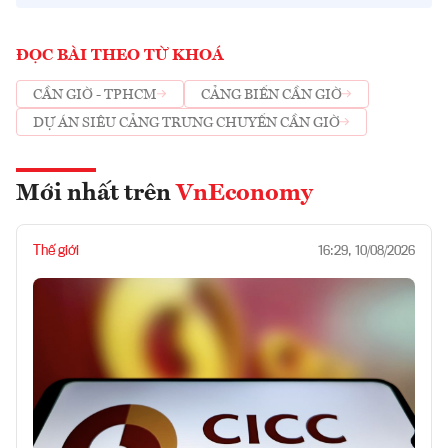
ĐỌC BÀI THEO TỪ KHOÁ
CẦN GIỜ - TPHCM
CẢNG BIỂN CẦN GIỜ
DỰ ÁN SIÊU CẢNG TRUNG CHUYỂN CẦN GIỜ
Mới nhất trên
VnEconomy
Thế giới
16:29, 10/08/2026