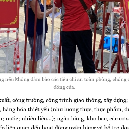
g nếu không đảm bảo các tiêu chí an toàn phòng, chống d
đóng cửa.
xuất, công trường, công trình giao thông, xây dựng;
, hàng hóa thiết yếu (như lương thực, thực phẩm, 
n; nước; nhiên liệu…); ngân hàng, kho bạc, các cơ 
tiếp liên quan đến hoạt động ngân hàng và bổ trợ d