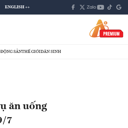
ENGLISH ++
 ĐỘNG SẢN
THẾ GIỚI
DÂN SINH
vụ ăn uống
9/7