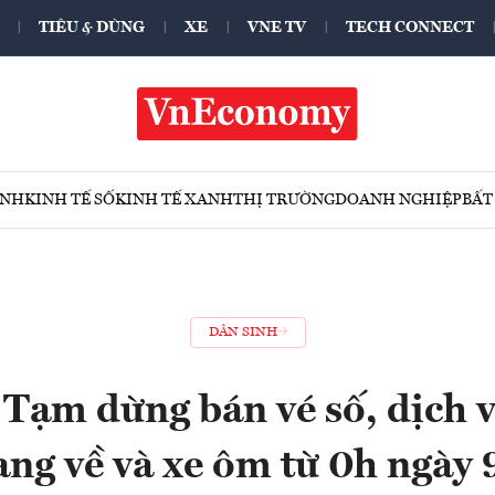
TIÊU & DÙNG
XE
VNE TV
TECH CONNECT
ÍNH
KINH TẾ SỐ
KINH TẾ XANH
THỊ TRƯỜNG
DOANH NGHIỆP
BẤT
DÂN SINH
ạm dừng bán vé số, dịch 
ng về và xe ôm từ 0h ngày 