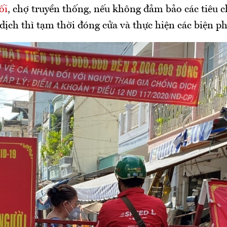
ối
, chợ truyền thống, nếu không đảm bảo các tiêu c
dịch thì tạm thời đóng cửa và thực hiện các biện p