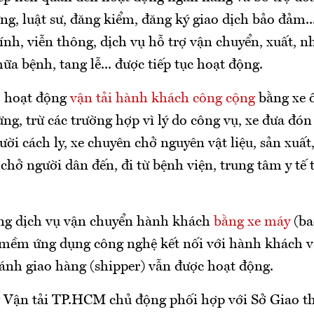
g, luật sư, đăng kiểm, đăng ký giao dịch bảo đảm..
nh, viễn thông, dịch vụ hỗ trợ vận chuyển, xuất, n
a bệnh, tang lễ... được tiếp tục hoạt động.
, hoạt động
vận tải hành khách công cộng
bằng xe 
ng, trừ các trường hợp vì lý do công vụ, xe đưa đó
ười cách ly, xe chuyên chở nguyên vật liệu, sản xuất
 chở người dân đến, đi từ bệnh viện, trung tâm y tế
g dịch vụ vận chuyển hành khách
bằng xe máy
(ba
mềm ứng dụng công nghệ kết nối với hành khách v
bánh giao hàng (shipper) vẫn được hoạt động.
 Vận tải TP.HCM chủ động phối hợp với Sở Giao t