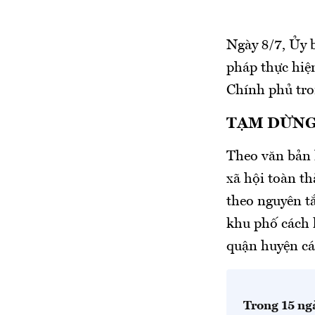
Ngày 8/7, Ủy 
pháp thực hiệ
Chính phủ tron
TẠM DỪNG 
Theo văn bản 
xã hội toàn t
theo nguyên tắ
khu phố cách l
quận huyện cá
Trong 15 ng