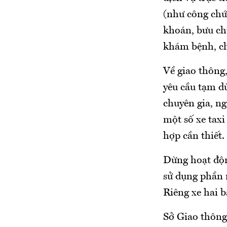
(như công chứn
khoán, bưu chí
khám bệnh, chữ
Về giao thông
yêu cầu tạm dừ
chuyên gia, ng
một số xe taxi
hợp cần thiết.
Dừng hoạt độn
sử dụng phần 
Riêng xe hai 
Sở Giao thông