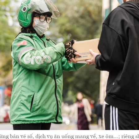
g bán vé số, dịch vụ ăn uống mang về, xe ôm...; riêng s