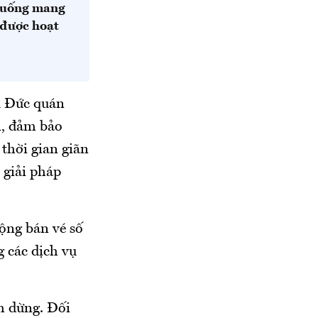
ăn uống mang
 được hoạt
ủ Đức quán
àn, đảm bảo
 thời gian giãn
c giải pháp
ộng bán vé số
g các dịch vụ
ạm dừng. Đối