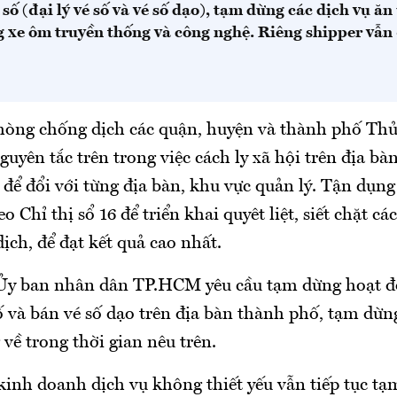
số (đại lý vé số và vé số dạo), tạm dừng các dịch vụ 
g xe ôm truyền thống và công nghệ. Riêng shipper vẫn
hòng chống dịch các quận, huyện và thành phố Th
guyên tắc trên trong việc cách ly xã hội trên địa b
t để đổi với từng địa bàn, khu vực quản lý. Tận dụng
o Chỉ thị sổ 16 để triển khai quyêt liệt, siết chặt cá
ch, để đạt kết quả cao nhất.
Ủy ban nhân dân TP.HCM yêu cầu tạm dừng hoạt đ
số và bán vé số dạo trên địa bàn thành phố, tạm dừn
về trong thời gian nêu trên.
kinh doanh dịch vụ không thiết yếu vẫn tiếp tục t