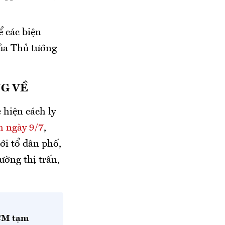
 các biện
ủa Thủ tướng
G VỀ
hiện cách ly
0h ngày 9/7
,
với tổ dân phố,
ường thị trấn,
HCM tạm