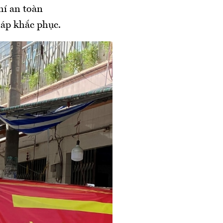
hí an toàn
háp khắc phục.