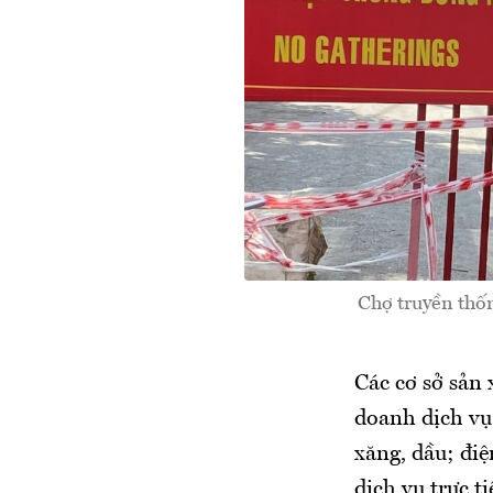
Chợ truyền thốn
Các cơ sở sản 
doanh dịch vụ
xăng, dầu; điệ
dịch vụ trực 