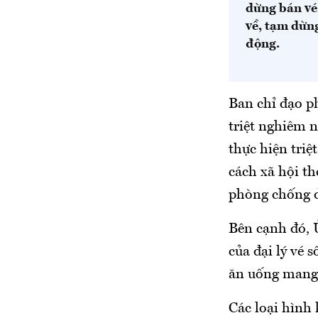
dừng bán vé 
về, tạm dừn
động.
Ban chỉ đạo p
triệt nghiêm n
thực hiện triệ
cách xã hội the
phòng chống dị
Bên cạnh đó, 
của đại lý vé 
ăn uống mang 
Các loại hình 