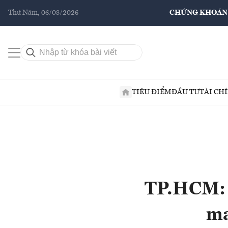
Thứ Năm, 06/08/2026
CHỨNG KHOÁN
TIÊU ĐIỂM
ĐẦU TƯ
TÀI CH
TP.HCM: T
ma