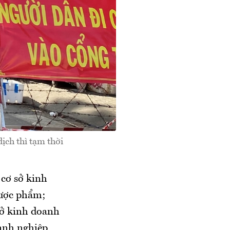
ịch thì tạm thời
 cơ sở kinh
dược phẩm;
sở kinh doanh
oanh nghiệp