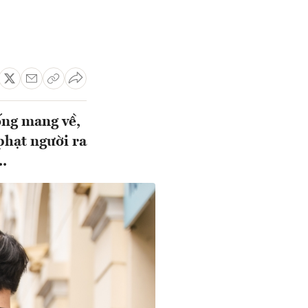
ống mang về,
phạt người ra
.