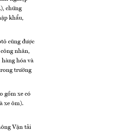
.), chứng
hập khẩu,
ôtô cũng được
n công nhân,
, hàng hóa và
 trong trường
o gồm xe có
à xe ôm).
hông Vận tải