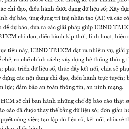
 phấn đấu 100% chỉ tiêu thống kê của Thành phố 
ác chỉ đạo, điều hành dưới dạng dữ liệu số; Xây dựn
ình dự báo, ứng dụng trí tuệ nhân tạo (AI) và các 
lớn để dự báo, đưa ra các giải pháp giúp UBND TP.
HCM chỉ đạo, điều hành kịp thời, linh hoạt, hiệu 
ục tiêu này, UBND TP.HCM đặt ra nhiệm vụ, giải 
 chế, cơ chế chính sách; xây dựng hệ thống thông t
; phát triển dữ liệu số, thúc đẩy kết nối, chia sẻ ph
 dựng các nội dung chỉ đạo, điều hành trực tuyến; 
ân lực; đảm bảo an toàn thông tin, an ninh mạng.
.HCM sẽ chỉ ban hành những chế độ báo cáo thật sự 
o cáo đã được thay thế bằng dữ liệu số; đơn giản hó
quyết công việc; tạo lập dữ liệu số, kết nối, chia sẻ 