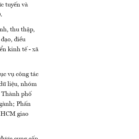
c tuyến và
.
h, thu thập,
 đạo, điều
n kinh tế - xã
ục vụ công tác
 dữ liệu, nhóm
ủa Thành phố
ngành; Phấn
.HCM giao