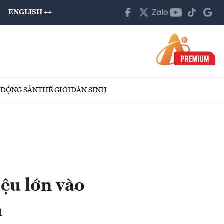
ENGLISH ++
 ĐỘNG SẢN
THẾ GIỚI
DÂN SINH
ệu lớn vào
h