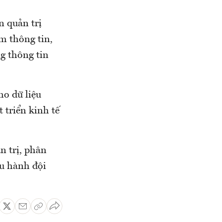
n quản trị
m thông tin,
g thông tin
ho dữ liệu
 triển kinh tế
n trị, phân
ều hành đội