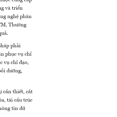
được cung cấp
g và triển
công nghệ phân
HCM, Thường
quả.
pháp phải
in phục vụ chỉ
ục vụ chỉ đạo,
bồi dưỡng,
cần thiết, cắt
a, tái cấu trúc
thông tin dữ