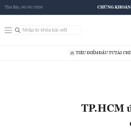
Thứ Bảy, 08/08/2026
CHỨNG KHOÁN
TIÊU ĐIỂM
ĐẦU TƯ
TÀI CH
TP.HCM ứn