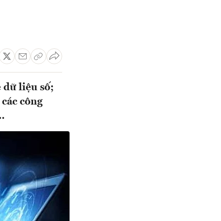
dữ liệu số;
 các công
p…