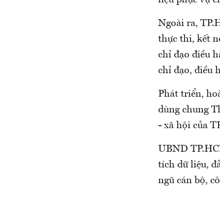
liệu phục vụ c
Ngoài ra, TP.
thực thi, kết 
chỉ đạo điều 
chỉ đạo, điều
Phát triển, ho
dùng chung Th
- xã hội của 
UBND TP.HCM c
tích dữ liệu, 
ngũ cán bộ, 