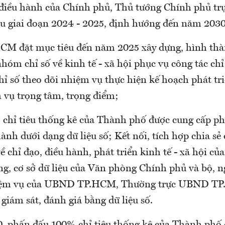
 điều hành của Chính phủ, Thủ tướng Chính phủ trự
iệu giai đoạn 2024 - 2025, định hướng đến năm 2030
CM đặt mục tiêu đến năm 2025 xây dựng, hình thàn
hóm chỉ số về kinh tế - xã hội phục vụ công tác chỉ
 số theo dõi nhiệm vụ thực hiện kế hoạch phát triể
m vụ trọng tâm, trọng điểm;
chỉ tiêu thống kê của Thành phố được cung cấp ph
hành dưới dạng dữ liệu số; Kết nối, tích hợp chia sẻ
 về chỉ đạo, điều hành, phát triển kinh tế - xã hội c
ống, cơ sở dữ liệu của Văn phòng Chính phủ và bộ, 
iệm vụ của UBND TP.HCM, Thường trực UBND TP
 giám sát, đánh giá bằng dữ liệu số.