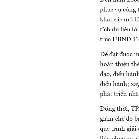
Đến năm 2030,
phục vụ công t
khai các mô h
tích dữ liệu 
trực UBND TP.
Để đạt được m
hoàn thiện thể
đạo, điều hành
điều hành; xây
phát triển nh
Đồng thời, TP
giảm chế độ bá
quy trình giải 