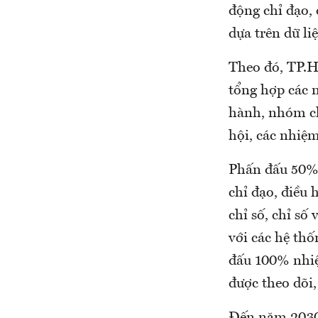
động chỉ đạo,
dựa trên dữ l
Theo đó, TP.H
tổng hợp các n
hành, nhóm chỉ
hội, các nhiệ
Phấn đấu 50% 
chỉ đạo, điều 
chỉ số, chỉ số
với các hệ th
đấu 100% nh
được theo dõi,