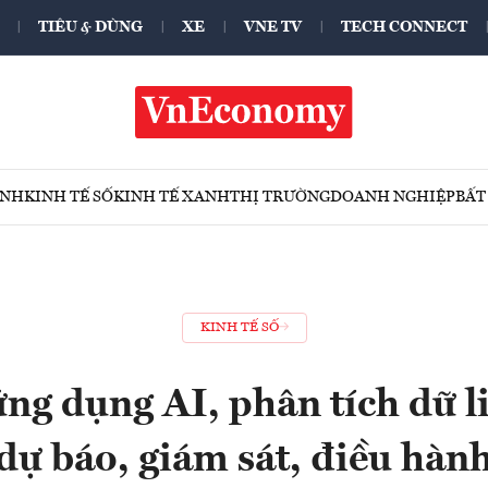
TIÊU & DÙNG
XE
VNE TV
TECH CONNECT
ÍNH
KINH TẾ SỐ
KINH TẾ XANH
THỊ TRƯỜNG
DOANH NGHIỆP
BẤT
KINH TẾ SỐ
g dụng AI, phân tích dữ li
dự báo, giám sát, điều hàn