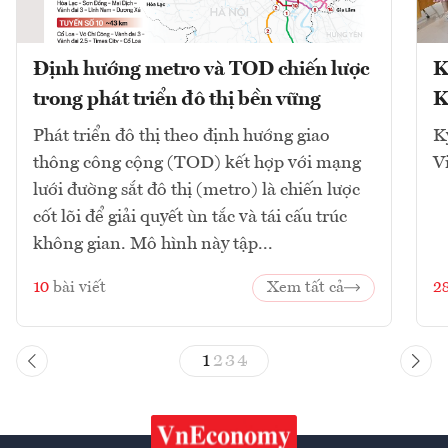
Định hướng metro và TOD chiến lược
K
trong phát triển đô thị bền vững
K
Phát triển đô thị theo định hướng giao
K
thông công cộng (TOD) kết hợp với mạng
V
lưới đường sắt đô thị (metro) là chiến lược
cốt lõi để giải quyết ùn tắc và tái cấu trúc
không gian. Mô hình này tập...
10
bài viết
Xem tất cả
2
1
2
3
4