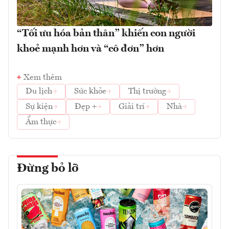
“Tối ưu hóa bản thân” khiến con người
khoẻ mạnh hơn và “cô đơn” hơn
Xem thêm
Du lịch
Sức khỏe
Thị trường
Sự kiện
Đẹp +
Giải trí
Nhà
Ẩm thực
Đừng bỏ lỡ