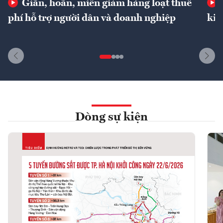
Giãn, hoãn, miễn giảm hàng loạt thuế
phí hỗ trợ người dân và doanh nghiệp
kin
Dòng sự kiện