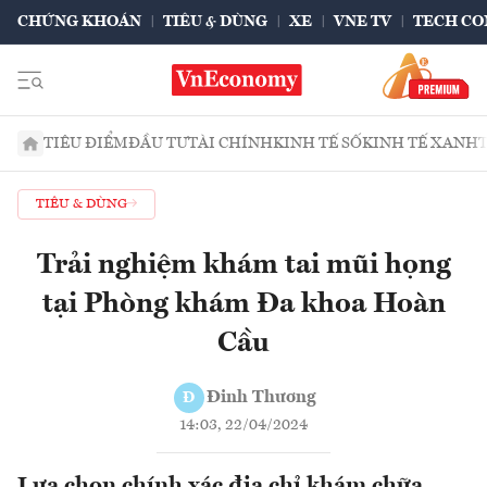
CHỨNG KHOÁN
TIÊU & DÙNG
XE
VNE TV
TECH CO
TIÊU ĐIỂM
ĐẦU TƯ
TÀI CHÍNH
KINH TẾ SỐ
KINH TẾ XANH
TIÊU & DÙNG
Trải nghiệm khám tai mũi họng
tại Phòng khám Đa khoa Hoàn
Cầu
Đinh Thương
Đ
14:03, 22/04/2024
Lựa chọn chính xác địa chỉ khám chữa