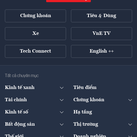
Chứng khoán
Tiêu & Dùng
Xe
VnE TV
Tech Connect
English ++
Tất cả chuyên mục
Kinh tế xanh
Tiêu điểm
Chuyển động xanh
Tài chính
Chứng khoán
Pháp lý
Ngân hàng
Doanh nghiệp niêm yết
Kinh tế số
Hạ tầng
Thương hiệu xanh
Thị trường vốn
Thị trường
Sản phẩm - Thị trường
Bất động sản
Thị trường
Diễn đàn
Thuế
Đầu tư
Tài sản số
Chính sách
Xuất nhập khẩu
Thế giới
Doanh nghiệp