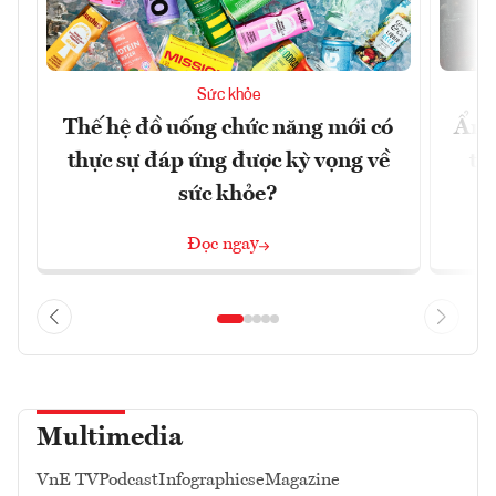
Sức khỏe
Thế hệ đồ uống chức năng mới có
Ẩm 
thực sự đáp ứng được kỳ vọng về
tê
sức khỏe?
Đọc ngay
Multimedia
VnE TV
Podcast
Infographics
eMagazine